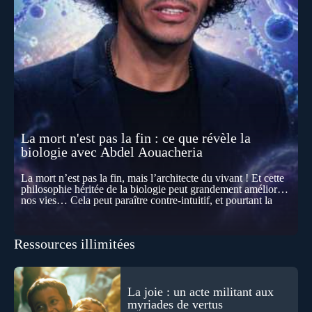
La mort n'est pas la fin : ce que révèle la
biologie avec Abdel Aouacheria
La mort n’est pas la fin, mais l’architecte du vivant ! Et cette
philosophie héritée de la biologie peut grandement améliorer
nos vies… Cela peut paraître contre-intuitif, et pourtant la
biologie contemporaine montre que la mort n’est pas
seulement une disparition… elle est aussi une force de
transformation et d’organisation au cœur de la Vie. Nos corps
Ressources illimitées
se construisent grâce à des milliers de morts cellulaires
invisibles. Développement, immunité, cerveau : ces
effacements nécessaires façonnent la vie elle-même. À toutes
les échelles, la mort apparaît moins comme une rupture que
comme une logique active du vivant. Alors, la biologie peut-
La joie : un acte militant aux
elle transformer notre manière de penser la mort ? Existe-t-il
myriades de vertus
des ponts avec nos intuitions métaphysiques sur le cycle de