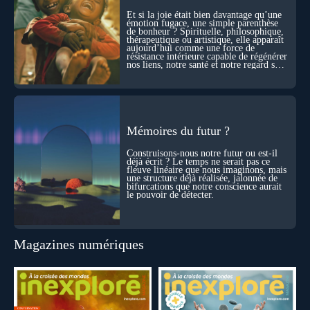
l’âme ? Nous en parlons avec Abdel Aouacheria, docteur en
Et si la joie était bien davantage qu’une
biochimie et spécialiste de la mort cellulaire.
émotion fugace, une simple parenthèse
de bonheur ? Spirituelle, philosophique,
thérapeutique ou artistique, elle apparaît
aujourd’hui comme une force de
résistance intérieure capable de régénérer
nos liens, notre santé et notre regard sur
le monde.
Mémoires du futur ?
Construisons-nous notre futur ou est-il
déjà écrit ? Le temps ne serait pas ce
fleuve linéaire que nous imaginons, mais
une structure déjà réalisée, jalonnée de
bifurcations que notre conscience aurait
le pouvoir de détecter.
Magazines numériques