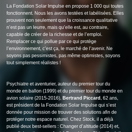
La Fondation Solar Impulse en propose 1 000 qui toutes
fonctionnent. Nous les avons testées et labélisées. Elles
prouvent non seulement que la croissance qualitative
n’est pas un leurre, mais qu’elle est, au contraire,
capable de créer de la richesse et de l’emploi.
Remplacer ce qui pollue par ce qui protège
l’environnement, c’est ça, le marché de l’avenir. Ne
soyons pas pessimistes, pas même optimistes, soyons
tout simplement réalistes !
Psychiatre et aventurier, auteur du premier tour du
monde en ballon (1999) et du premier tour du monde en
avion solaire (2015-2016),
Bertrand Piccard
, 62 ans,
est président de la Fondation Solar Impulse qui s’est
donnée pour mission de trouver des solutions afin de
protéger notre espace naturel. Chez Stock, il a déjà
publié deux best-sellers :
Changer d’altitude
(2014) et,