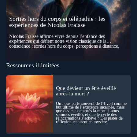
Sorties hors du corps et télépathie : les
expériences de Nicolas Fraisse
Nicolas Fraisse affirme vivre depuis l’enfance des
expériences qui défient notre vision classique de la
conscience : sorties hors du corps, perceptions à distance,
télépathie spontanée… Comment accueillir ces phénomènes
pour les intégrer dans un nouveau paradigme ? Peut-on
réellement “être” un autre lieu, percevoir à distance ou capter
Ressources illimitées
les pensées d’autrui ? Que deviennent l’espace, le temps… et
même notre identité lorsque certaines frontières semblent
disparaître ? Au fil de cet échange, Nicolas raconte ses
expériences les plus troublantes : visions vérifiées,
explorations du cosmos, présence d’autres consciences
Que devient un être éveillé
durant ses sorties, protocoles scientifiques… et toujours, cette
après la mort ?
sensation étrange d’être relié à bien plus vaste que lui-même
! Sommes-nous à l’aube d’une révolution de la conscience ?
On nous parle souvent de l’Éveil comme
Sans doute. Mais encore faut-il accepter d’explorer ces
but ultime de l’existence incarnée, mais
territoires avec lucidité, et rigueur…
que devient-on après la mort si nous
sommes éveillés et que le cycle des
réincarnations s’achève ? Des pistes de
réflexion éclairent ce mystère.