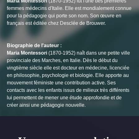
Maria Montessori
(1870-1952) fut l'une des premières
femmes médecins d'Italie. Elle est mondialement connue
pour la pédagogie qui porte son nom. Son œuvre en
français est éditée chez Desclée de Brouwer.
Biographie de l'auteur :
Maria Montessori
(1870-1952) naît dans une petite ville
provinciale des Marches, en Italie. Dès le début du
vingtième siècle elle est docteur en médecine, licenciée
en philosophie, psychologie et biologie. Elle apporte au
mouvement féministe une contribution active. Ses
contacts avec les enfants issus de milieux très différents
lui permettent de mener une étude approfondie et de
créer ainsi une pédagogie nouvelle.