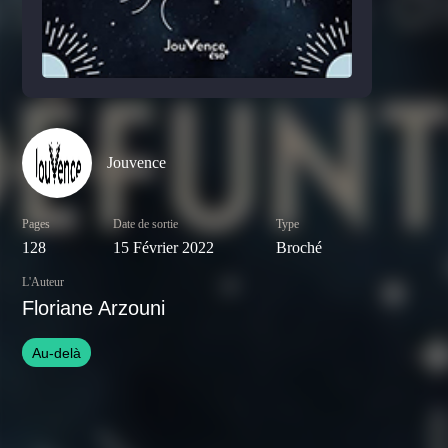
Jouvence
Pages
Date de sortie
Type
128
15 Février 2022
Broché
L'Auteur
Floriane Arzouni
Au-delà