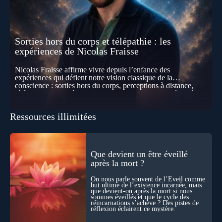
Sorties hors du corps et télépathie : les
expériences de Nicolas Fraisse
Nicolas Fraisse affirme vivre depuis l’enfance des
expériences qui défient notre vision classique de la
conscience : sorties hors du corps, perceptions à distance,
télépathie spontanée… Comment accueillir ces phénomènes
pour les intégrer dans un nouveau paradigme ? Peut-on
réellement “être” un autre lieu, percevoir à distance ou capter
Ressources illimitées
les pensées d’autrui ? Que deviennent l’espace, le temps… et
même notre identité lorsque certaines frontières semblent
disparaître ? Au fil de cet échange, Nicolas raconte ses
expériences les plus troublantes : visions vérifiées,
explorations du cosmos, présence d’autres consciences
Que devient un être éveillé
durant ses sorties, protocoles scientifiques… et toujours, cette
après la mort ?
sensation étrange d’être relié à bien plus vaste que lui-même
! Sommes-nous à l’aube d’une révolution de la conscience ?
On nous parle souvent de l’Éveil comme
Sans doute. Mais encore faut-il accepter d’explorer ces
but ultime de l’existence incarnée, mais
territoires avec lucidité, et rigueur…
que devient-on après la mort si nous
sommes éveillés et que le cycle des
réincarnations s’achève ? Des pistes de
réflexion éclairent ce mystère.