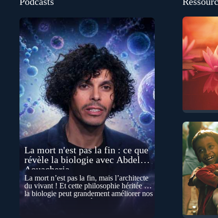
Podcasts
Ressourc
La mort n'est pas la fin : ce que
révèle la biologie avec Abdel
Aouacheria
La mort n’est pas la fin, mais l’architecte
du vivant ! Et cette philosophie héritée de
la biologie peut grandement améliorer nos
vies… Cela peut paraître contre-intuitif, et
pourtant la biologie contemporaine
montre que la mort n’est pas seulement