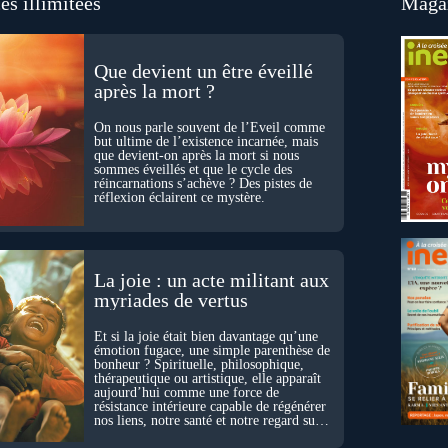
es illimitées
Magaz
Que devient un être éveillé
après la mort ?
On nous parle souvent de l’Éveil comme
but ultime de l’existence incarnée, mais
que devient-on après la mort si nous
sommes éveillés et que le cycle des
réincarnations s’achève ? Des pistes de
réflexion éclairent ce mystère.
La joie : un acte militant aux
myriades de vertus
Et si la joie était bien davantage qu’une
émotion fugace, une simple parenthèse de
bonheur ? Spirituelle, philosophique,
thérapeutique ou artistique, elle apparaît
aujourd’hui comme une force de
résistance intérieure capable de régénérer
nos liens, notre santé et notre regard sur
le monde.