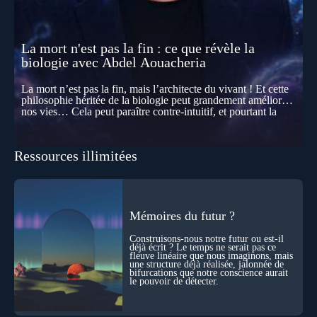
La mort n'est pas la fin : ce que révèle la
biologie avec Abdel Aouacheria
La mort n’est pas la fin, mais l’architecte du vivant ! Et cette
philosophie héritée de la biologie peut grandement améliorer
nos vies… Cela peut paraître contre-intuitif, et pourtant la
biologie contemporaine montre que la mort n’est pas
seulement une disparition… elle est aussi une force de
transformation et d’organisation au cœur de la Vie. Nos corps
Ressources illimitées
se construisent grâce à des milliers de morts cellulaires
invisibles. Développement, immunité, cerveau : ces
effacements nécessaires façonnent la vie elle-même. À toutes
les échelles, la mort apparaît moins comme une rupture que
comme une logique active du vivant. Alors, la biologie peut-
elle transformer notre manière de penser la mort ? Existe-t-il
Mémoires du futur ?
des ponts avec nos intuitions métaphysiques sur le cycle de
l’âme ? Nous en parlons avec Abdel Aouacheria, docteur en
Construisons-nous notre futur ou est-il
biochimie et spécialiste de la mort cellulaire.
déjà écrit ? Le temps ne serait pas ce
fleuve linéaire que nous imaginons, mais
une structure déjà réalisée, jalonnée de
bifurcations que notre conscience aurait
le pouvoir de détecter.