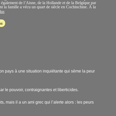
est également de l’Aisne, de la Hollande et de la Belgique par
nt la famille a vécu un quart de siècle en Cochinchine. À la
nfluence asiatique se ressentait jusque dans les habitudes
lus
ns
on pays à une situation inquiétante qui sème la peur
 le pouvoir, contraignantes et liberticides.
 mais il a un ami grec qui l’alerte alors : les peurs