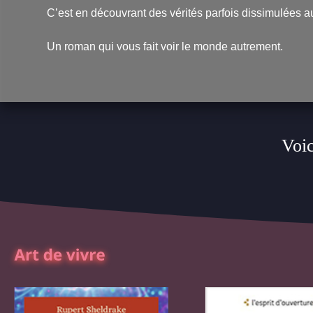
C’est en découvrant des vérités parfois dissimulées au
Un roman qui vous fait voir le monde autrement.
Voic