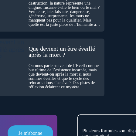
destruction, la nature représente une
énigme. Incarne-t-elle le bien ou le mal ?
Vertueuse, bienfaisante, dangereuse,
généreuse, surprenante, les mots ne
manquent pas pour la qualifier. Mais
quelle est la juste place de l’humanité au
cœur du vivant ?
Que devient un être éveillé
après la mort ?
On nous parle souvent de l’Éveil comme
but ultime de l’existence incarnée, mais
que devient-on après la mort si nous
sommes éveillés et que le cycle des
réincarnations s’achève ? Des pistes de
réflexion éclairent ce mystère.
Plusieurs formules sont disp
Je m'abonne
vous convient