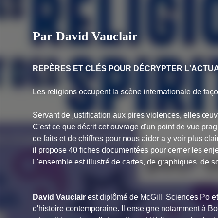
Par David Vauclair
REPÈRES ET CLÉS POUR DÉCRYPTER L'ACTUA
Les religions occupent la scène internationale de faç
Servant de justification aux pires violences, elles œu
C'est ce que décrit cet ouvrage d'un point de vue pragma
de faits et de chiffres pour nous aider à y voir plus cla
il propose 40 fiches documentées pour cerner les enj
L'ensemble est illustré de cartes, de graphiques, de 
David Vauclair
est diplômé de McGill, Sciences Po et 
d'histoire contemporaine. Il enseigne notamment à Bost