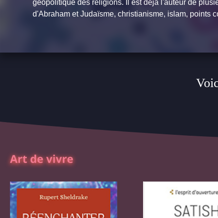
géopolitique des religions. Il est déjà l'auteur de plu
d'Abraham
et
Judaïsme, christianisme, islam, points
Voic