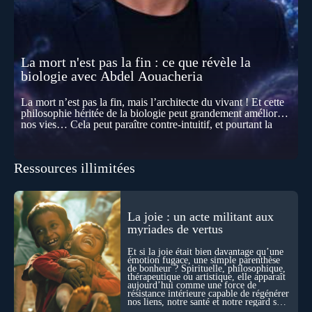
La mort n'est pas la fin : ce que révèle la
biologie avec Abdel Aouacheria
La mort n’est pas la fin, mais l’architecte du vivant ! Et cette
philosophie héritée de la biologie peut grandement améliorer
nos vies… Cela peut paraître contre-intuitif, et pourtant la
biologie contemporaine montre que la mort n’est pas
seulement une disparition… elle est aussi une force de
transformation et d’organisation au cœur de la Vie. Nos corps
Ressources illimitées
se construisent grâce à des milliers de morts cellulaires
invisibles. Développement, immunité, cerveau : ces
effacements nécessaires façonnent la vie elle-même. À toutes
les échelles, la mort apparaît moins comme une rupture que
comme une logique active du vivant. Alors, la biologie peut-
La joie : un acte militant aux
elle transformer notre manière de penser la mort ? Existe-t-il
myriades de vertus
des ponts avec nos intuitions métaphysiques sur le cycle de
l’âme ? Nous en parlons avec Abdel Aouacheria, docteur en
Et si la joie était bien davantage qu’une
biochimie et spécialiste de la mort cellulaire.
émotion fugace, une simple parenthèse
de bonheur ? Spirituelle, philosophique,
thérapeutique ou artistique, elle apparaît
aujourd’hui comme une force de
résistance intérieure capable de régénérer
nos liens, notre santé et notre regard sur
le monde.