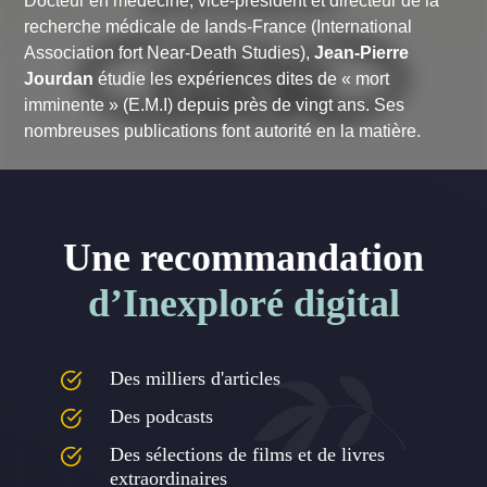
Docteur en médecine, vice-président et directeur de la
recherche médicale de Iands-France (International
Association fort Near-Death Studies),
Jean-Pierre
Jourdan
étudie les expériences dites de « mort
imminente » (E.M.I) depuis près de vingt ans. Ses
nombreuses publications font autorité en la matière.
Une recommandation
d’Inexploré digital
Des milliers d'articles
Des podcasts
Des sélections de films et de livres
extraordinaires