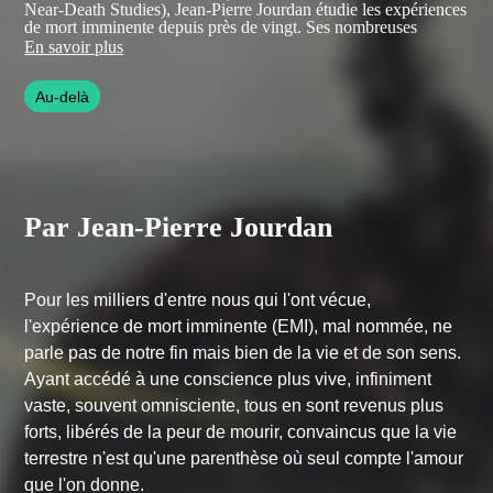
Near-Death Studies), Jean-Pierre Jourdan étudie les expériences
de mort imminente depuis près de vingt. Ses nombreuses
publications font autorité en la matière et son livre Deadline,
En savoir plus
regroupant une étude approfondie de 70 témoignages, est
désormais une référence et l’ouvrage français le plus complet
Au-delà
sur le sujet.
Par Jean-Pierre Jourdan
Pour les milliers d'entre nous qui l'ont vécue,
l'expérience de mort imminente (EMI), mal nommée, ne
parle pas de notre fin mais bien de la vie et de son sens.
Ayant accédé à une conscience plus vive, infiniment
vaste, souvent omnisciente, tous en sont revenus plus
forts, libérés de la peur de mourir, convaincus que la vie
terrestre n'est qu'une parenthèse où seul compte l'amour
que l'on donne.