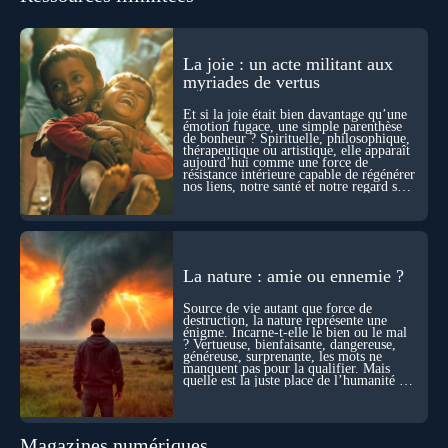
même notre identité lorsque certaines frontières semblent
disparaître ? Au fil de cet échange, Nicolas raconte ses
expériences les plus troublantes : visions vérifiées,
explorations du cosmos, présence d’autres consciences
La joie : un acte militant aux
durant ses sorties, protocoles scientifiques… et toujours, cette
myriades de vertus
sensation étrange d’être relié à bien plus vaste que lui-même
! Sommes-nous à l’aube d’une révolution de la conscience ?
Et si la joie était bien davantage qu’une
Sans doute. Mais encore faut-il accepter d’explorer ces
émotion fugace, une simple parenthèse
de bonheur ? Spirituelle, philosophique,
territoires avec lucidité, et rigueur…
thérapeutique ou artistique, elle apparaît
aujourd’hui comme une force de
résistance intérieure capable de régénérer
nos liens, notre santé et notre regard sur
le monde.
La nature : amie ou ennemie ?
Source de vie autant que force de
destruction, la nature représente une
énigme. Incarne-t-elle le bien ou le mal
? Vertueuse, bienfaisante, dangereuse,
généreuse, surprenante, les mots ne
manquent pas pour la qualifier. Mais
quelle est la juste place de l’humanité au
cœur du vivant ?
Magazines numériques