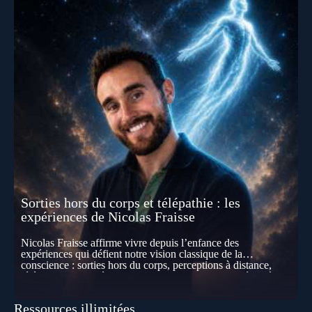
Sorties hors du corps et télépathie : les
expériences de Nicolas Fraisse
Nicolas Fraisse affirme vivre depuis l’enfance des
expériences qui défient notre vision classique de la
conscience : sorties hors du corps, perceptions à distance,
télépathie spontanée… Comment accueillir ces phénomènes
pour les intégrer dans un nouveau paradigme ? Peut-on
réellement “être” un autre lieu, percevoir à distance ou capter
Ressources illimitées
les pensées d’autrui ? Que deviennent l’espace, le temps… et