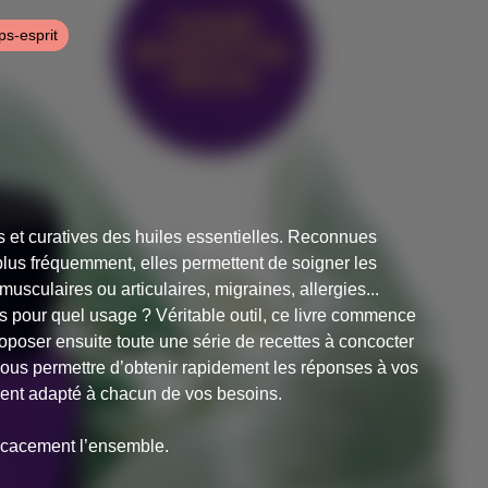
ps-esprit
es et curatives des huiles essentielles. Reconnues
 plus fréquemment, elles permettent de soigner les
musculaires ou articulaires, migraines, allergies...
s pour quel usage ? Véritable outil, ce livre commence
oposer ensuite toute une série de recettes à concocter
us permettre d’obtenir rapidement les réponses à vos
ement adapté à chacun de vos besoins.
ficacement l’ensemble.