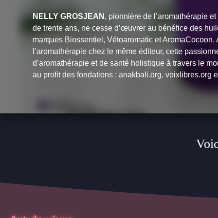
NELLY GROSJEAN
, pionnière de l’aromathérapie e
de trente ans, ne cesse d’œuvrer au bénéfice des huile
marques Biossentiel, Vétoaromatic et AromaCocoon. 
l’aromathérapie
chez le même éditeur, cette passion
d’aromathérapie et de santé holistique à travers le mon
au profit des fondations : anakbali.org, voixlibres.org 
Voic