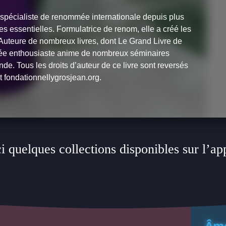
t spécialiste de renommée internationale depuis plus
s essentielles. Formulatrice de renom, elle a créé les
Auteure de nombreux livres, dont
Le Grand Livre de
née enthousiaste anime de nombreux séminaires
de. Tous les droits d’auteur de ce livre sont reversés
et fondationnellygrosjean.org.
i quelques collections disponibles sur l’ap