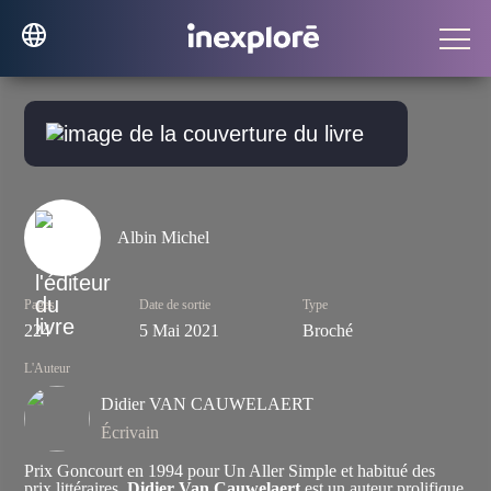
Albin Michel
Pages
Date de sortie
Type
224
5 Mai 2021
Broché
L'Auteur
Didier VAN CAUWELAERT
Écrivain
Prix Goncourt en 1994 pour
Un Aller Simple
et habitué des
prix littéraires,
Didier Van Cauwelaert
est un auteur prolifique