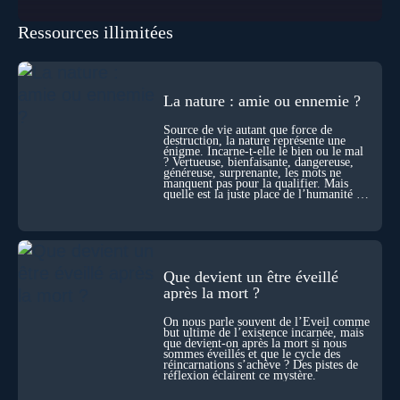
seulement une disparition… elle est aussi une force de
transformation et d’organisation au cœur de la Vie. Nos corps
Ressources illimitées
se construisent grâce à des milliers de morts cellulaires
invisibles. Développement, immunité, cerveau : ces
effacements nécessaires façonnent la vie elle-même. À toutes
les échelles, la mort apparaît moins comme une rupture que
comme une logique active du vivant. Alors, la biologie peut-
La nature : amie ou ennemie ?
elle transformer notre manière de penser la mort ? Existe-t-il
des ponts avec nos intuitions métaphysiques sur le cycle de
Source de vie autant que force de
l’âme ? Nous en parlons avec Abdel Aouacheria, docteur en
destruction, la nature représente une
biochimie et spécialiste de la mort cellulaire.
énigme. Incarne-t-elle le bien ou le mal
? Vertueuse, bienfaisante, dangereuse,
généreuse, surprenante, les mots ne
manquent pas pour la qualifier. Mais
quelle est la juste place de l’humanité au
cœur du vivant ?
Que devient un être éveillé
après la mort ?
On nous parle souvent de l’Éveil comme
but ultime de l’existence incarnée, mais
que devient-on après la mort si nous
sommes éveillés et que le cycle des
réincarnations s’achève ? Des pistes de
réflexion éclairent ce mystère.