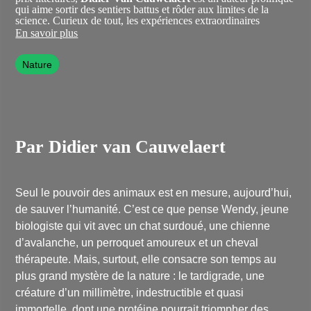
qui aime sortir des sentiers battus et rôder aux limites de la
science. Curieux de tout, les expériences extraordinaires
l’inspirent et ses romans abordent les thèmes des expériences de
En savoir plus
mort imminente, des sorties hors du corps, des rêves, du
magnétisme ou encore du chamanisme. Didier van Cauwelaert
Nature
a également travaillé pour le cinéma en tant que scénariste, et a
réalisé deux films.
Par Didier van Cauwelaert
Seul le pouvoir des animaux est en mesure, aujourd’hui,
de sauver l’humanité. C’est ce que pense Wendy, jeune
biologiste qui vit avec un chat surdoué, une chienne
d’avalanche, un perroquet amoureux et un cheval
thérapeute. Mais, surtout, elle consacre son temps au
plus grand mystère de la nature : le tardigrade, une
créature d’un millimètre, indestructible et quasi
immortelle, dont une protéine pourrait triompher des