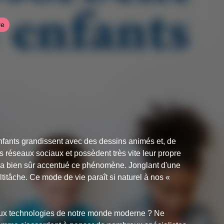
re
enfants grandissent avec des dessins animés et, de
 les réseaux sociaux et possèdent très vite leur propre
9 a bien sûr accentué ce phénomène. Jonglant d'une
ultitâche. Ce mode de vie paraît si naturel à nos «
ble aux technologies de notre monde moderne ? Ne