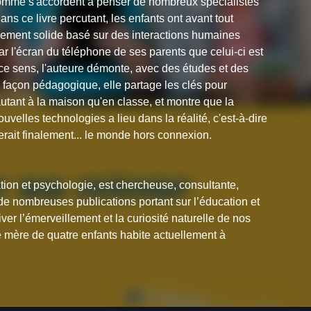
», comme s'accordent à penser de nombreux spécialistes
s ce livre percutant, les enfants ont avant tout
chement solide basé sur des interactions humaines
ar l'écran du téléphone de ses parents que celui-ci est
ce sens, l'auteure démonte, avec des études et des
 façon pédagogique, elle partage les clés pour
utant à la maison qu'en classe, et montre que la
uvelles technologies a lieu dans la réalité, c'est-à-dire
erait finalement... le monde hors connexion.
tion et psychologie, est chercheuse, consultante,
de nombreuses publications portant sur l’éducation et
iver l’émerveillement et la curiosité naturelle de nos
 mère de quatre enfants habite actuellement à