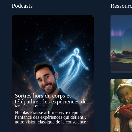
Podcasts
Ressourc
Sorties hors du corps et
télépathie : les expériences de
Nicolas Fraisse
Nicolas Fraisse affirme vivre depuis
l’enfance des expériences qui défient
notre vision classique de la conscience :
sorties hors du corps, perceptions à
distance, télépathie spontanée…