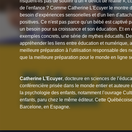
risquent-ils pas de souffrir d'un « déficit de réalité 
de l'enfance ? Comme Catherine L'Ecuyer le montre dan
besoin d'expériences sensorielles et d'un lien d'atta
positives. Ce n'est pas parce qu'un bébé est captivé p
un besoin pour sa croissance et son éducation. Et en 
exemples concrets, une série de mythes éducatifs. De
appréhender les liens entre éducation et numérique, a
meilleure préparation à l'utilisation responsable des no
que la meilleure préparation pour le monde en ligne s
Catherine L’Ecuyer
, docteure en sciences de l’éduca
conférencière prisée dans le monde entier et auteure 
la psychologie des enfants, notamment l’ouvrage
Cult
enfants
, paru chez le même éditeur. Cette Québécoise
Barcelone, en Espagne.