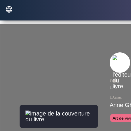
Pages
176
L'Auteur
Anne Gh
Art de viv