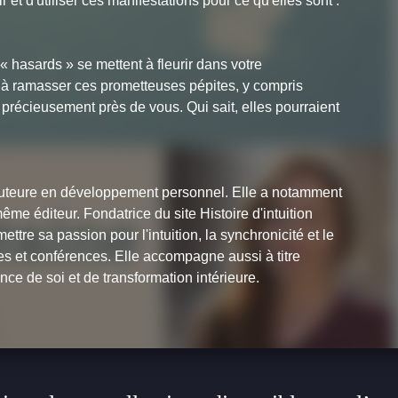
 et d'utiliser ces manifestations pour ce qu'elles sont :
« hasards » se mettent à fleurir dans votre
té à ramasser ces prometteuses pépites, y compris
s précieusement près de vous. Qui sait, elles pourraient
uteure en développement personnel. Elle a notamment
ême éditeur. Fondatrice du site Histoire d'intuition
ttre sa passion pour l'intuition, la synchronicité et le
ges et conférences. Elle accompagne aussi à titre
e de soi et de transformation intérieure.