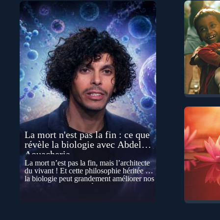
La mort n'est pas la fin : ce que
révèle la biologie avec Abdel
Aouacheria
La mort n’est pas la fin, mais l’architecte
du vivant ! Et cette philosophie héritée de
la biologie peut grandement améliorer nos
vies… Cela peut paraître contre-intuitif, et
pourtant la biologie contemporaine
montre que la mort n’est pas seulement
une disparition… elle est aussi une force
de transformation et d’organisation au