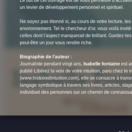
Le but de cet ouvrage est de vous permettre d'accueillir
un levier de développement personnel et spirituel.
Ne soyez pas étonné si, au cours de votre lecture, les 
environnement. Tel le chercheur d'or, vous voilà invi
celles dont l'aspect manquerait de brillant. Gardez-le
peut-être un jour vous rendre riche.
Biographie de l'auteur :
Journaliste pendant vingt ans,
Isabelle fontaine
est a
publié
Libérez la voix de votre intuition
, paru chez le m
(www.histoiredintuition.com), elle se consacre à transme
langage symbolique à travers ses livres, articles, sta
individuel des personnes sur un chemin de connaissanc