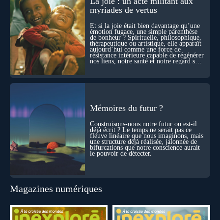
La joie : un acte militant aux
durant ses sorties, protocoles scientifiques… et toujours, cette
myriades de vertus
sensation étrange d’être relié à bien plus vaste que lui-même
! Sommes-nous à l’aube d’une révolution de la conscience ?
Et si la joie était bien davantage qu’une
Sans doute. Mais encore faut-il accepter d’explorer ces
émotion fugace, une simple parenthèse
de bonheur ? Spirituelle, philosophique,
territoires avec lucidité, et rigueur…
thérapeutique ou artistique, elle apparaît
aujourd’hui comme une force de
résistance intérieure capable de régénérer
nos liens, notre santé et notre regard sur
le monde.
Mémoires du futur ?
Construisons-nous notre futur ou est-il
déjà écrit ? Le temps ne serait pas ce
fleuve linéaire que nous imaginons, mais
une structure déjà réalisée, jalonnée de
bifurcations que notre conscience aurait
le pouvoir de détecter.
Magazines numériques