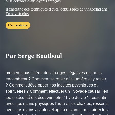
plus célèbres clairvoyants français.
Il enseigne des techniques d'éveil depuis près de vingt-cinq ans,
par le biais de cours, séminaires, conférences, émissions de
En savoir plus
radio, qui ont su sensibiliser un vaste public. Nous sommes des
êtres spirituels, ne l'oublions pas...
Perceptions
Découvrir son site :
http://sergeboutboul.com/
Par Serge Boutboul
omment nous libérer des charges négatives qui nous
encombrent ? Comment se relier à la lumière et y rester
? Comment développer nos facultés psychiques et
spirituelles ? Comment effectuer un " voyage causal " en
toute sécurité et découvrir notre " livre de vie ", ressentir
avec nos mains physiques l'aura et les chakras, ressentir
avec nos mains astrales et agir à distance pour aider les