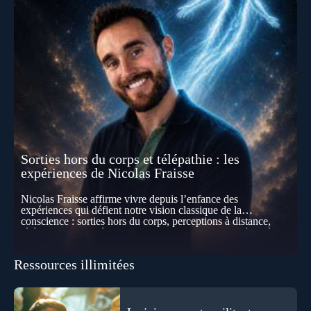
Sorties hors du corps et télépathie : les
expériences de Nicolas Fraisse
Nicolas Fraisse affirme vivre depuis l’enfance des
expériences qui défient notre vision classique de la
conscience : sorties hors du corps, perceptions à distance,
télépathie spontanée… Comment accueillir ces phénomènes
pour les intégrer dans un nouveau paradigme ? Peut-on
réellement “être” un autre lieu, percevoir à distance ou capter
Ressources illimitées
les pensées d’autrui ? Que deviennent l’espace, le temps… et
même notre identité lorsque certaines frontières semblent
disparaître ? Au fil de cet échange, Nicolas raconte ses
expériences les plus troublantes : visions vérifiées,
explorations du cosmos, présence d’autres consciences