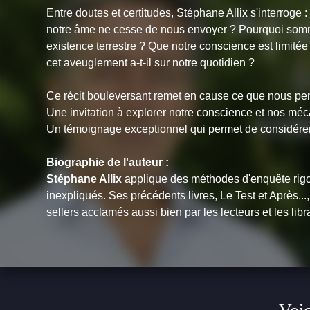
Entre doutes et certitudes, Stéphane Allix s'interrog
notre âme ne cesse de nous envoyer ? Pourquoi somm
existence terrestre ? Que notre conscience est limité
cet aveuglement a-t-il sur notre quotidien ?
Ce récit bouleversant remet en cause ce que nous pens
Une invitation à explorer notre conscience et nos mé
Un témoignage exceptionnel qui permet de considérer
Biographie de l'auteur :
Stéphane Allix
applique des méthodes d'enquête rig
inexpliqués. Ses précédents livres, Le Test et Après...
sellers acclamés aussi bien par les lecteurs et les libr