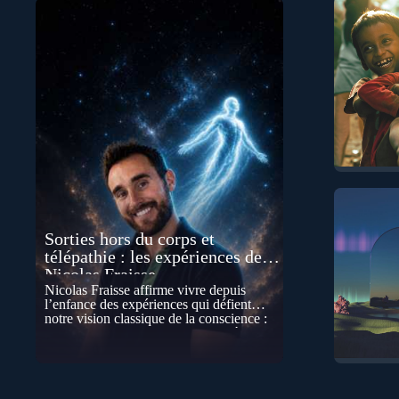
Sorties hors du corps et
télépathie : les expériences de
Nicolas Fraisse
Nicolas Fraisse affirme vivre depuis
l’enfance des expériences qui défient
notre vision classique de la conscience :
sorties hors du corps, perceptions à
distance, télépathie spontanée…
Comment accueillir ces phénomènes pour
les intégrer dans un nouveau paradigme ?
Peut-on réellement “être” un autre lieu,