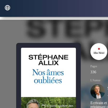
Pages
336
L'Auteur
Écrivain et 
rejoignant 