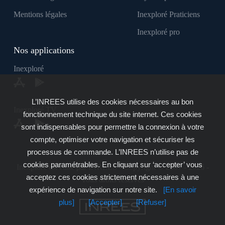
Mentions légales
Inexploré Praticiens
Inexploré pro
Nos applications
Inexploré
L’INREES utilise des cookies nécessaires au bon
Inexploré TV
fonctionnement technique du site internet. Ces cookies
sont indispensables pour permettre la connexion à votre
compte, optimiser votre navigation et sécuriser les
processus de commande. L’INREES n’utilise pas de
cookies paramétrables. En cliquant sur ‘accepter’ vous
Inexploré est édité par INREES - Copyright © 2007 - 2026 -
acceptez ces cookies strictement nécessaires à une
Tous droits réservés
expérience de navigation sur notre site.
[En savoir
plus]
[Accepter]
[Refuser]