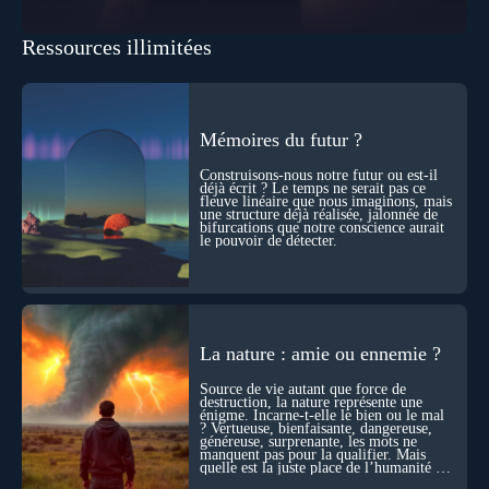
pour les intégrer dans un nouveau paradigme ? Peut-on
réellement “être” un autre lieu, percevoir à distance ou capter
Ressources illimitées
les pensées d’autrui ? Que deviennent l’espace, le temps… et
même notre identité lorsque certaines frontières semblent
disparaître ? Au fil de cet échange, Nicolas raconte ses
expériences les plus troublantes : visions vérifiées,
explorations du cosmos, présence d’autres consciences
durant ses sorties, protocoles scientifiques… et toujours, cette
Mémoires du futur ?
sensation étrange d’être relié à bien plus vaste que lui-même
! Sommes-nous à l’aube d’une révolution de la conscience ?
Construisons-nous notre futur ou est-il
Sans doute. Mais encore faut-il accepter d’explorer ces
déjà écrit ? Le temps ne serait pas ce
fleuve linéaire que nous imaginons, mais
territoires avec lucidité, et rigueur…
une structure déjà réalisée, jalonnée de
bifurcations que notre conscience aurait
le pouvoir de détecter.
La nature : amie ou ennemie ?
Source de vie autant que force de
destruction, la nature représente une
énigme. Incarne-t-elle le bien ou le mal
? Vertueuse, bienfaisante, dangereuse,
généreuse, surprenante, les mots ne
manquent pas pour la qualifier. Mais
quelle est la juste place de l’humanité au
cœur du vivant ?