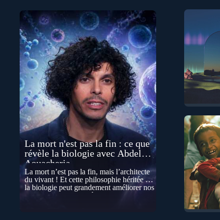
La mort n'est pas la fin : ce que
révèle la biologie avec Abdel
Aouacheria
La mort n’est pas la fin, mais l’architecte
du vivant ! Et cette philosophie héritée de
la biologie peut grandement améliorer nos
vies… Cela peut paraître contre-intuitif, et
pourtant la biologie contemporaine
montre que la mort n’est pas seulement
une disparition… elle est aussi une force