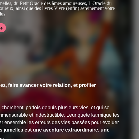
melles
, du
Petit Oracle des âmes amoureuses, L'Oracle du
oureux
, ainsi que des livres
Vivre (enfin) sereinement votre
 flammes jumelles
, et
Pratiques médiumniques
. Elle propose
lus
es méditations guidées sur son site Internet, ainsi que des
ns médiumniques privées, des voyages spirituels aux quatre
re
nde, et des enseignements spirituels.
le en lien étroit avec les êtres de lumière et les hauts maîtres
ur l'évolution et la guérison de l'âme et de l'être, le karma, les
ures, les soins et lectures d'âme, et également sur l'ascension
 faire avancer votre relation, et profiter
cherchent, parfois depuis plusieurs vies, et qui se
mmensurable et indestructible. Leur quête karmique les
rer ensemble les erreurs des vies passées pour évoluer
s jumelles est une aventure extraordinaire, une
..