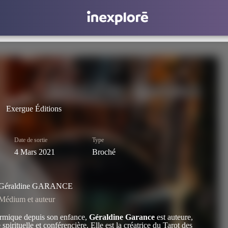
Exergue Éditions
Date de sortie
Type
4 Mars 2021
Broché
Géraldine GARANCE
Médium et auteur
mique depuis son enfance,
Géraldine Garance
est auteure,
spirituelle et conférencière. Elle est la créatrice du
Tarot des