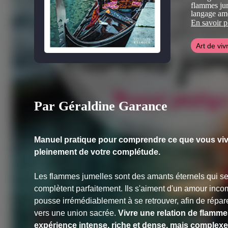
flammes ju
langage am
relation de
En savoir p
également d
consultatio
Art de viv
coins du mo
Elle travail
spirituels s
vies antérie
planétaire.
Par Géraldine Garance
Manuel pratique pour comprendre ce que vous vivez,
pleinement de votre complétude.
Les flammes jumelles sont des amants éternels qui se 
complètent parfaitement. Ils s'aiment d'un amour inco
pousse irrémédiablement à se retrouver, afin de répa
vers une union sacrée.
Vivre une relation de flamme
expérience intense, riche et dense, mais complexe.