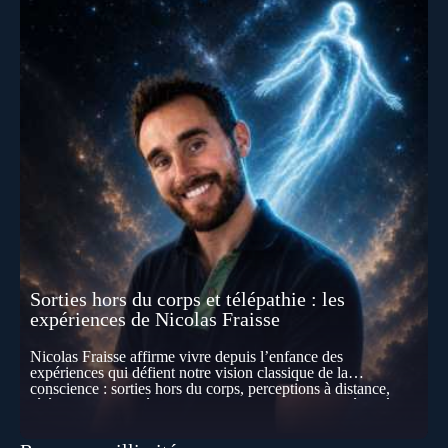
Sorties hors du corps et télépathie : les
expériences de Nicolas Fraisse
Nicolas Fraisse affirme vivre depuis l’enfance des
expériences qui défient notre vision classique de la
conscience : sorties hors du corps, perceptions à distance,
télépathie spontanée… Comment accueillir ces phénomènes
pour les intégrer dans un nouveau paradigme ? Peut-on
réellement “être” un autre lieu, percevoir à distance ou capter