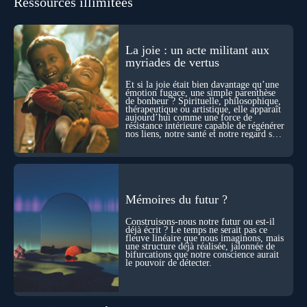
Ressources illimitées
les pensées d’autrui ? Que deviennent l’espace, le temps… et
même notre identité lorsque certaines frontières semblent
disparaître ? Au fil de cet échange, Nicolas raconte ses
expériences les plus troublantes : visions vérifiées,
explorations du cosmos, présence d’autres consciences
La joie : un acte militant aux
durant ses sorties, protocoles scientifiques… et toujours, cette
myriades de vertus
sensation étrange d’être relié à bien plus vaste que lui-même
! Sommes-nous à l’aube d’une révolution de la conscience ?
Et si la joie était bien davantage qu’une
Sans doute. Mais encore faut-il accepter d’explorer ces
émotion fugace, une simple parenthèse
de bonheur ? Spirituelle, philosophique,
territoires avec lucidité, et rigueur…
thérapeutique ou artistique, elle apparaît
aujourd’hui comme une force de
résistance intérieure capable de régénérer
nos liens, notre santé et notre regard sur
le monde.
Mémoires du futur ?
Construisons-nous notre futur ou est-il
déjà écrit ? Le temps ne serait pas ce
fleuve linéaire que nous imaginons, mais
une structure déjà réalisée, jalonnée de
bifurcations que notre conscience aurait
le pouvoir de détecter.