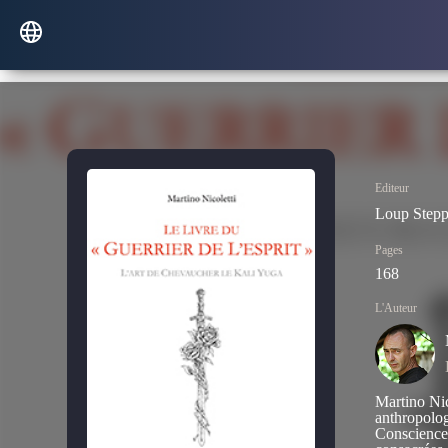
Editeur
Loup Stepp
Pages
168
L'Auteur
Martino Nic
anthropolog
Conscience 