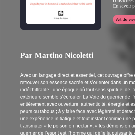
consacrées 
Italie et Asi
En savoir p
Visitez son 
Art de viv
Par Martino Nicoletti
Avec un langage direct et essentiel, cet ouvrage offre
retrouver son essence sacrée et s’orienter dans un mo
indéchiffrable : une époque où tout sens spirituel de l
extérieure semble s’écrouler. La Voie du guerrier de l’e
entièrement avec ouverture, authenticité, énergie et es
peurs ou tabous ; à y faire face avec légèreté et d
une expérience initiatique et tout instant comme une p
transmuter « le poison en nectar », « les démons en an
guerrier de l’esprit est l’homme qui défie la puissante