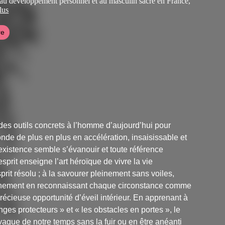
au développement personnel et au masculin sacré en France,
e.
lus
site
.
re
 des outils concrets à l’homme d’aujourd’hui pour
nde de plus en plus en accélération, insaisissable et
’existence semble s’évanouir et toute référence
sprit enseigne l’art héroïque de vivre la vie
prit résolu ; à la savourer pleinement sans voiles,
étachement en reconnaissant chaque circonstance comme
récieuse opportunité d’éveil intérieur. En apprenant à
ges protecteurs » et « les obstacles en portes », le
 vague de notre temps sans la fuir ou en être anéanti