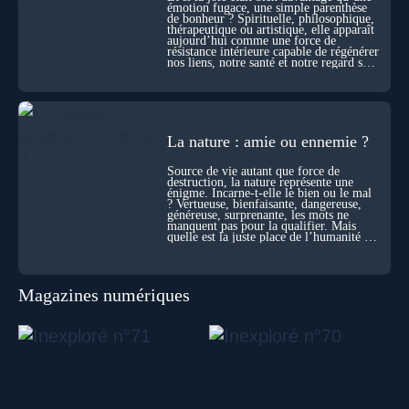
Sans doute. Mais encore faut-il accepter d’explorer ces
émotion fugace, une simple parenthèse
de bonheur ? Spirituelle, philosophique,
territoires avec lucidité, et rigueur…
thérapeutique ou artistique, elle apparaît
aujourd’hui comme une force de
résistance intérieure capable de régénérer
nos liens, notre santé et notre regard sur
le monde.
La nature : amie ou ennemie ?
Source de vie autant que force de
destruction, la nature représente une
énigme. Incarne-t-elle le bien ou le mal
? Vertueuse, bienfaisante, dangereuse,
généreuse, surprenante, les mots ne
manquent pas pour la qualifier. Mais
quelle est la juste place de l’humanité au
cœur du vivant ?
Magazines numériques