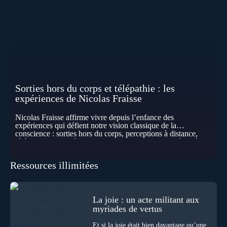
Sorties hors du corps et télépathie : les
expériences de Nicolas Fraisse
Nicolas Fraisse affirme vivre depuis l’enfance des
expériences qui défient notre vision classique de la
conscience : sorties hors du corps, perceptions à distance,
télépathie spontanée… Comment accueillir ces phénomènes
pour les intégrer dans un nouveau paradigme ? Peut-on
réellement “être” un autre lieu, percevoir à distance ou capter
Ressources illimitées
les pensées d’autrui ? Que deviennent l’espace, le temps… et
même notre identité lorsque certaines frontières semblent
disparaître ? Au fil de cet échange, Nicolas raconte ses
expériences les plus troublantes : visions vérifiées,
explorations du cosmos, présence d’autres consciences
La joie : un acte militant aux
durant ses sorties, protocoles scientifiques… et toujours, cette
myriades de vertus
sensation étrange d’être relié à bien plus vaste que lui-même
! Sommes-nous à l’aube d’une révolution de la conscience ?
Et si la joie était bien davantage qu’une