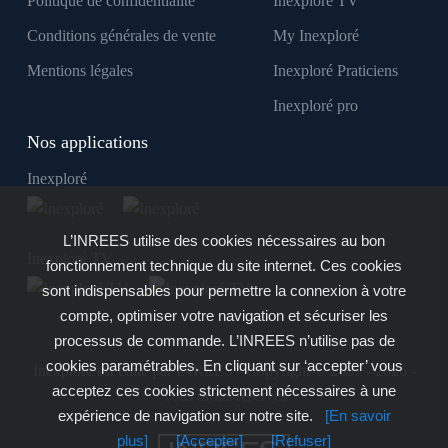
Politique de confidentialité
Inexploré TV
Conditions générales de vente
My Inexploré
Mentions légales
Inexploré Praticiens
Inexploré pro
Nos applications
Inexploré
L’INREES utilise des cookies nécessaires au bon
Inexploré TV
fonctionnement technique du site internet. Ces cookies
sont indispensables pour permettre la connexion à votre
compte, optimiser votre navigation et sécuriser les
processus de commande. L’INREES n’utilise pas de
cookies paramétrables. En cliquant sur ‘accepter’ vous
Inexploré est édité par INREES - Copyright © 2007 - 2026 -
acceptez ces cookies strictement nécessaires à une
Tous droits réservés
expérience de navigation sur notre site.
[En savoir
plus]
[Accepter]
[Refuser]