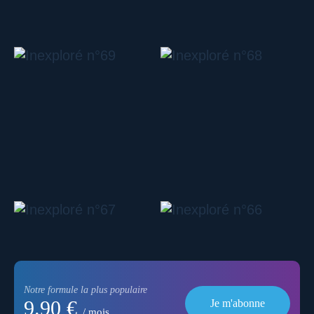
Notre formule la plus populaire
9.90 €
Je m'abonne
/ mois