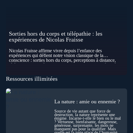
Sorties hors du corps et télépathie : les
expériences de Nicolas Fraisse
Nicolas Fraisse affirme vivre depuis l’enfance des
expériences qui défient notre vision classique de la
conscience : sorties hors du corps, perceptions à distance,
télépathie spontanée… Comment accueillir ces phénomènes
pour les intégrer dans un nouveau paradigme ? Peut-on
réellement “être” un autre lieu, percevoir à distance ou capter
Ressources illimitées
les pensées d’autrui ? Que deviennent l’espace, le temps… et
même notre identité lorsque certaines frontières semblent
disparaître ? Au fil de cet échange, Nicolas raconte ses
expériences les plus troublantes : visions vérifiées,
explorations du cosmos, présence d’autres consciences
La nature : amie ou ennemie ?
durant ses sorties, protocoles scientifiques… et toujours, cette
sensation étrange d’être relié à bien plus vaste que lui-même
Source de vie autant que force de
! Sommes-nous à l’aube d’une révolution de la conscience ?
destruction, la nature représente une
Sans doute. Mais encore faut-il accepter d’explorer ces
énigme. Incarne-t-elle le bien ou le mal
territoires avec lucidité, et rigueur…
? Vertueuse, bienfaisante, dangereuse,
généreuse, surprenante, les mots ne
manquent pas pour la qualifier. Mais
quelle est la juste place de l’humanité au