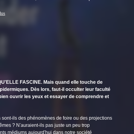
, elle se consacre à démystifier la médiumnité. Son approche
lus
 un mélange de témoignages personnels, d’enseignements
t d’exercices concrets pour développer l’intuition,
 avec ses guides ou interpréter les messages reçus à travers
 les signes. Par ailleurs, elle aime donner des conseils pour
r les enfants médiums.
ELLE FASCINE. Mais quand elle touche de
idermiques. Dès lors, faut-il occulter leur faculté
ien ouvrir les yeux et essayer de comprendre et
 sont-ils des phénomènes de foire ou des projections
êmes ? N'auraient-ils pas juste un peu trop
fants médiums aujourd'hui dans notre société