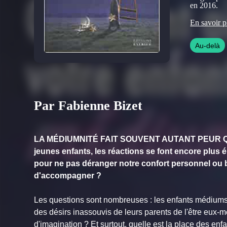
en 2016.
Aujourd’hui
En savoir p
repose sur
pratiques e
Au-delà
communiquer
les rêves et
accompagne
Par Fabienne Bizet
LA MÉDIUMNITÉ FAIT SOUVENT AUTANT PEUR QU'
jeunes enfants, les réactions se font encore plus ép
pour ne pas déranger notre confort personnel ou b
d'accompagner ?
Les questions sont nombreuses : les enfants médiums
des désirs inassouvis de leurs parents de l'être eux-m
d'imagination ? Et surtout, quelle est la place des en