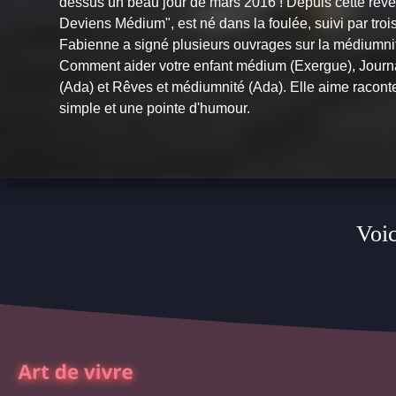
dessus un beau jour de mars 2016 ! Depuis cette révél
Deviens Médium", est né dans la foulée, suivi par tro
Fabienne a signé plusieurs ouvrages sur la médiumni
Comment aider votre enfant médium
(Exergue),
Journ
(Ada) et
Rêves et médiumnité
(Ada). Elle aime raconte
simple et une pointe d'humour.
Voic