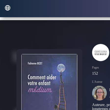
Pages
152
L'Auteur
Auteure, pr
longtemps c