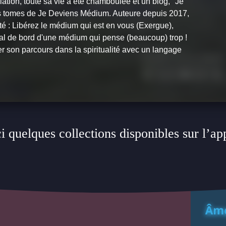
ation, toute sa vie a été chamboulée et un blog, "Je
is tomes de
Je Deviens Médium
. Auteure depuis 2017,
té :
Libérez le médium qui est en vous
(Exergue),
al de bord d'une médium qui pense (beaucoup) trop !
r son parcours dans la spiritualité avec un langage
i quelques collections disponibles sur l’ap