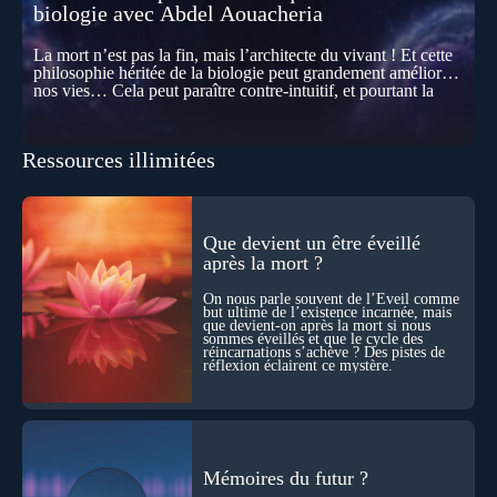
biologie avec Abdel Aouacheria
La mort n’est pas la fin, mais l’architecte du vivant ! Et cette
philosophie héritée de la biologie peut grandement améliorer
nos vies… Cela peut paraître contre-intuitif, et pourtant la
biologie contemporaine montre que la mort n’est pas
seulement une disparition… elle est aussi une force de
transformation et d’organisation au cœur de la Vie. Nos corps
Ressources illimitées
se construisent grâce à des milliers de morts cellulaires
invisibles. Développement, immunité, cerveau : ces
effacements nécessaires façonnent la vie elle-même. À toutes
les échelles, la mort apparaît moins comme une rupture que
comme une logique active du vivant. Alors, la biologie peut-
Que devient un être éveillé
elle transformer notre manière de penser la mort ? Existe-t-il
après la mort ?
des ponts avec nos intuitions métaphysiques sur le cycle de
l’âme ? Nous en parlons avec Abdel Aouacheria, docteur en
On nous parle souvent de l’Éveil comme
biochimie et spécialiste de la mort cellulaire.
but ultime de l’existence incarnée, mais
que devient-on après la mort si nous
sommes éveillés et que le cycle des
réincarnations s’achève ? Des pistes de
réflexion éclairent ce mystère.
Mémoires du futur ?