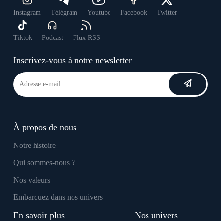
Instagram
Télégram
Youtube
Facebook
Twitter
Tiktok
Podcast
Flux RSS
Inscrivez-vous à notre newsletter
À propos de nous
Notre histoire
Qui sommes-nous ?
Nos valeurs
Embarquez dans nos univers
En savoir plus
Nos univers