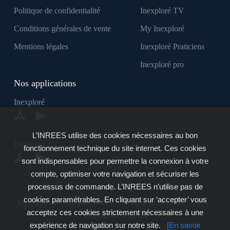
Politique de confidentialité
Inexploré TV
Conditions générales de vente
My Inexploré
Mentions légales
Inexploré Praticiens
Inexploré pro
Nos applications
Inexploré
L’INREES utilise des cookies nécessaires au bon
Inexploré TV
fonctionnement technique du site internet. Ces cookies
sont indispensables pour permettre la connexion à votre
compte, optimiser votre navigation et sécuriser les
processus de commande. L’INREES n’utilise pas de
cookies paramétrables. En cliquant sur ‘accepter’ vous
Inexploré est édité par INREES - Copyright © 2007 - 2026 -
acceptez ces cookies strictement nécessaires à une
Tous droits réservés
expérience de navigation sur notre site.
[En savoir