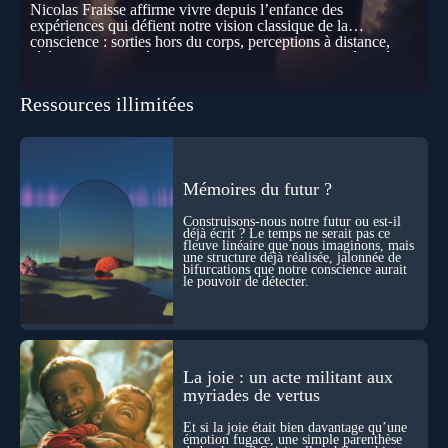
Nicolas Fraisse affirme vivre depuis l’enfance des
expériences qui défient notre vision classique de la
conscience : sorties hors du corps, perceptions à distance,
télépathie spontanée… Comment accueillir ces phénomènes
pour les intégrer dans un nouveau paradigme ? Peut-on
réellement “être” un autre lieu, percevoir à distance ou capter
Ressources illimitées
les pensées d’autrui ? Que deviennent l’espace, le temps… et
même notre identité lorsque certaines frontières semblent
disparaître ? Au fil de cet échange, Nicolas raconte ses
expériences les plus troublantes : visions vérifiées,
explorations du cosmos, présence d’autres consciences
durant ses sorties, protocoles scientifiques… et toujours, cette
Mémoires du futur ?
sensation étrange d’être relié à bien plus vaste que lui-même
! Sommes-nous à l’aube d’une révolution de la conscience ?
Construisons-nous notre futur ou est-il
Sans doute. Mais encore faut-il accepter d’explorer ces
déjà écrit ? Le temps ne serait pas ce
fleuve linéaire que nous imaginons, mais
territoires avec lucidité, et rigueur…
une structure déjà réalisée, jalonnée de
bifurcations que notre conscience aurait
le pouvoir de détecter.
La joie : un acte militant aux
myriades de vertus
Et si la joie était bien davantage qu’une
émotion fugace, une simple parenthèse