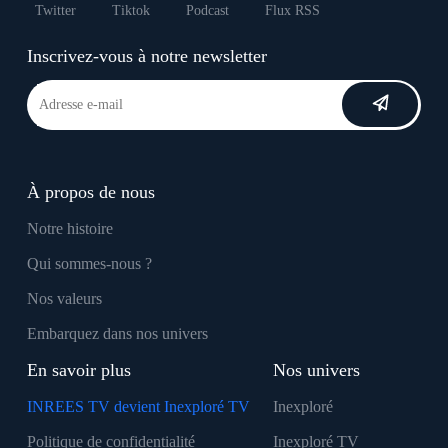
Twitter
Tiktok
Podcast
Flux RSS
Inscrivez-vous à notre newsletter
À propos de nous
Notre histoire
Qui sommes-nous ?
Nos valeurs
Embarquez dans nos univers
En savoir plus
Nos univers
INREES TV devient Inexploré TV
Inexploré
Politique de confidentialité
Inexploré TV