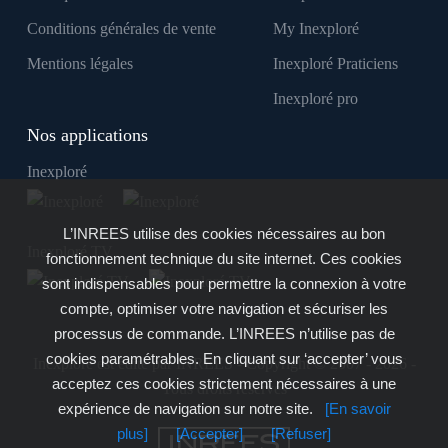
Conditions générales de vente
My Inexploré
Mentions légales
Inexploré Praticiens
Inexploré pro
Nos applications
Inexploré
L’INREES utilise des cookies nécessaires au bon
Inexploré TV
fonctionnement technique du site internet. Ces cookies
sont indispensables pour permettre la connexion à votre
compte, optimiser votre navigation et sécuriser les
processus de commande. L’INREES n’utilise pas de
cookies paramétrables. En cliquant sur ‘accepter’ vous
Inexploré est édité par INREES - Copyright © 2007 - 2026 -
acceptez ces cookies strictement nécessaires à une
Tous droits réservés
expérience de navigation sur notre site.
[En savoir
plus]
[Accepter]
[Refuser]