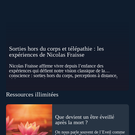
Sorties hors du corps et télépathie : les
expériences de Nicolas Fraisse
Nicolas Fraisse affirme vivre depuis l’enfance des
expériences qui défient notre vision classique de la
conscience : sorties hors du corps, perceptions à distance,
télépathie spontanée… Comment accueillir ces phénomènes
pour les intégrer dans un nouveau paradigme ? Peut-on
réellement “être” un autre lieu, percevoir à distance ou capter
Ressources illimitées
les pensées d’autrui ? Que deviennent l’espace, le temps… et
même notre identité lorsque certaines frontières semblent
disparaître ? Au fil de cet échange, Nicolas raconte ses
expériences les plus troublantes : visions vérifiées,
explorations du cosmos, présence d’autres consciences
Que devient un être éveillé
durant ses sorties, protocoles scientifiques… et toujours, cette
après la mort ?
sensation étrange d’être relié à bien plus vaste que lui-même
! Sommes-nous à l’aube d’une révolution de la conscience ?
On nous parle souvent de l’Éveil comme
Sans doute. Mais encore faut-il accepter d’explorer ces