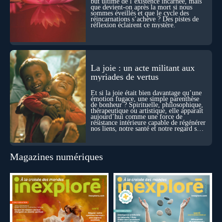
but ultime de l’existence incarnée, mais
territoires avec lucidité, et rigueur…
que devient-on après la mort si nous
sommes éveillés et que le cycle des
réincarnations s’achève ? Des pistes de
réflexion éclairent ce mystère.
La joie : un acte militant aux
myriades de vertus
Et si la joie était bien davantage qu’une
émotion fugace, une simple parenthèse
de bonheur ? Spirituelle, philosophique,
thérapeutique ou artistique, elle apparaît
aujourd’hui comme une force de
résistance intérieure capable de régénérer
nos liens, notre santé et notre regard sur
le monde.
Magazines numériques