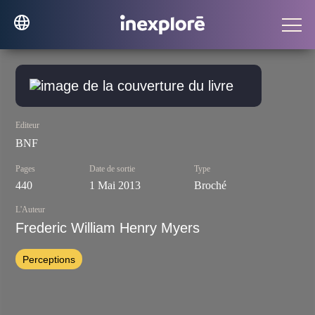
Editeur
BNF
Pages
Date de sortie
Type
440
1 Mai 2013
Broché
L'Auteur
Frederic William Henry Myers
Perceptions