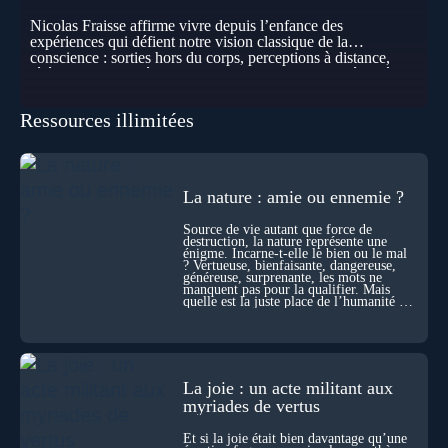
Nicolas Fraisse affirme vivre depuis l’enfance des
expériences qui défient notre vision classique de la
conscience : sorties hors du corps, perceptions à distance,
télépathie spontanée… Comment accueillir ces phénomènes
pour les intégrer dans un nouveau paradigme ? Peut-on
réellement “être” un autre lieu, percevoir à distance ou capter
Ressources illimitées
les pensées d’autrui ? Que deviennent l’espace, le temps… et
même notre identité lorsque certaines frontières semblent
disparaître ? Au fil de cet échange, Nicolas raconte ses
expériences les plus troublantes : visions vérifiées,
explorations du cosmos, présence d’autres consciences
La nature : amie ou ennemie ?
durant ses sorties, protocoles scientifiques… et toujours, cette
sensation étrange d’être relié à bien plus vaste que lui-même
Source de vie autant que force de
! Sommes-nous à l’aube d’une révolution de la conscience ?
destruction, la nature représente une
Sans doute. Mais encore faut-il accepter d’explorer ces
énigme. Incarne-t-elle le bien ou le mal
territoires avec lucidité, et rigueur…
? Vertueuse, bienfaisante, dangereuse,
généreuse, surprenante, les mots ne
manquent pas pour la qualifier. Mais
quelle est la juste place de l’humanité au
cœur du vivant ?
La joie : un acte militant aux
myriades de vertus
Et si la joie était bien davantage qu’une