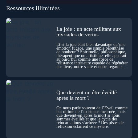
transformation et d’organisation au cœur de la Vie. Nos corps
Ressources illimitées
se construisent grâce à des milliers de morts cellulaires
invisibles. Développement, immunité, cerveau : ces
effacements nécessaires façonnent la vie elle-même. À toutes
les échelles, la mort apparaît moins comme une rupture que
comme une logique active du vivant. Alors, la biologie peut-
La joie : un acte militant aux
elle transformer notre manière de penser la mort ? Existe-t-il
myriades de vertus
des ponts avec nos intuitions métaphysiques sur le cycle de
l’âme ? Nous en parlons avec Abdel Aouacheria, docteur en
Et si la joie était bien davantage qu’une
biochimie et spécialiste de la mort cellulaire.
émotion fugace, une simple parenthèse
de bonheur ? Spirituelle, philosophique,
thérapeutique ou artistique, elle apparaît
aujourd’hui comme une force de
résistance intérieure capable de régénérer
nos liens, notre santé et notre regard sur
le monde.
Que devient un être éveillé
après la mort ?
On nous parle souvent de l’Éveil comme
but ultime de l’existence incarnée, mais
que devient-on après la mort si nous
sommes éveillés et que le cycle des
réincarnations s’achève ? Des pistes de
réflexion éclairent ce mystère.