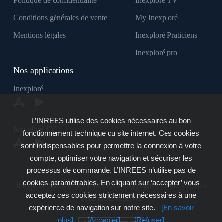
Politique de confidentialité
Inexploré TV
Conditions générales de vente
My Inexploré
Mentions légales
Inexploré Praticiens
Inexploré pro
Nos applications
Inexploré
L’INREES utilise des cookies nécessaires au bon
Inexploré TV
fonctionnement technique du site internet. Ces cookies
sont indispensables pour permettre la connexion à votre
compte, optimiser votre navigation et sécuriser les
processus de commande. L’INREES n’utilise pas de
cookies paramétrables. En cliquant sur ‘accepter’ vous
Inexploré est édité par INREES - Copyright © 2007 - 2026 -
acceptez ces cookies strictement nécessaires à une
Tous droits réservés
expérience de navigation sur notre site.
[En savoir
plus]
[Accepter]
[Refuser]