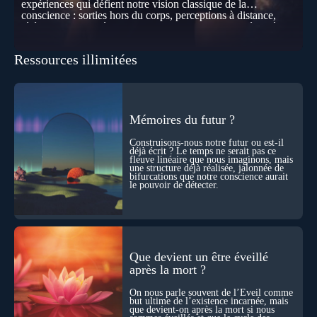
expériences qui défient notre vision classique de la
conscience : sorties hors du corps, perceptions à distance,
télépathie spontanée… Comment accueillir ces phénomènes
pour les intégrer dans un nouveau paradigme ? Peut-on
réellement “être” un autre lieu, percevoir à distance ou capter
Ressources illimitées
les pensées d’autrui ? Que deviennent l’espace, le temps… et
même notre identité lorsque certaines frontières semblent
disparaître ? Au fil de cet échange, Nicolas raconte ses
expériences les plus troublantes : visions vérifiées,
explorations du cosmos, présence d’autres consciences
durant ses sorties, protocoles scientifiques… et toujours, cette
Mémoires du futur ?
sensation étrange d’être relié à bien plus vaste que lui-même
! Sommes-nous à l’aube d’une révolution de la conscience ?
Construisons-nous notre futur ou est-il
Sans doute. Mais encore faut-il accepter d’explorer ces
déjà écrit ? Le temps ne serait pas ce
fleuve linéaire que nous imaginons, mais
territoires avec lucidité, et rigueur…
une structure déjà réalisée, jalonnée de
bifurcations que notre conscience aurait
le pouvoir de détecter.
Que devient un être éveillé
après la mort ?
On nous parle souvent de l’Éveil comme
but ultime de l’existence incarnée, mais
que devient-on après la mort si nous