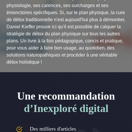
physiologie, ses carences, ses surcharges et ses
émonctoires spécifiques. Si, sur le plan physique, la cure
de détox traditionnelle n'est aujourd'hui plus à démontrer,
Daniel Kieffer prouve ici qu'il est possible de calquer la
stratégie de détox du plan physique sur tous les autres
plans. Un livre à la fois pédagogique, concis et pratique,
pour vous aider à faire bon usage, au quotidien, des
solutions naturopathiques et procéder à une véritable
détox holistique !
Une recommandation
d’Inexploré digital
Des milliers d'articles