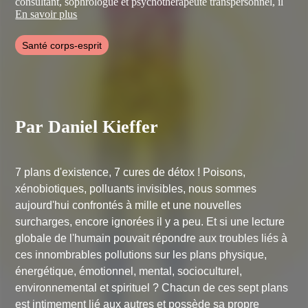
consultant, sophrologue et psychothérapeute transpersonnel, il
anime depuis 1976 des conférences et des stages afin de
En savoir plus
populariser le concept de médecine intégrative et surtout
l'enseignement de la santé naturelle holistique, auquel il
Santé corps-esprit
consacre sa vie. Il est également auteur aux Éditions Jouvence
de "Naturopathie pratique", de "La Détox holistique" et de
"Prenez soin de vos intestins".
Par Daniel Kieffer
7 plans d'existence, 7 cures de détox ! Poisons,
xénobiotiques, polluants invisibles, nous sommes
aujourd'hui confrontés à mille et une nouvelles
surcharges, encore ignorées il y a peu. Et si une lecture
globale de l'humain pouvait répondre aux troubles liés à
ces innombrables pollutions sur les plans physique,
énergétique, émotionnel, mental, socioculturel,
environnemental et spirituel ? Chacun de ces sept plans
est intimement lié aux autres et possède sa propre