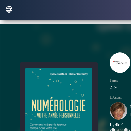
Pages
219
L'Auteur
Lydie Caste
elle a cult