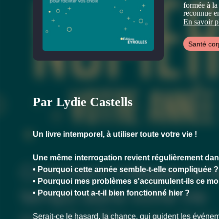
formée à la
reconnue e
Elle a co-éc
En savoir p
permettre à
harmonie av
Santé cor
a découvert
séance de t
des outils,
redonner co
Visitez son 
Par Lydie Castells
Un livre intemporel, à utiliser toute votre vie !
Une même interrogation revient régulièrement dan
• Pourquoi cette année semble-t-elle compliquée ?
• Pourquoi mes problèmes s'accumulent-ils ce moi
• Pourquoi tout a-t-il bien fonctionné hier ?
Serait-ce le hasard, la chance, qui guident les événe