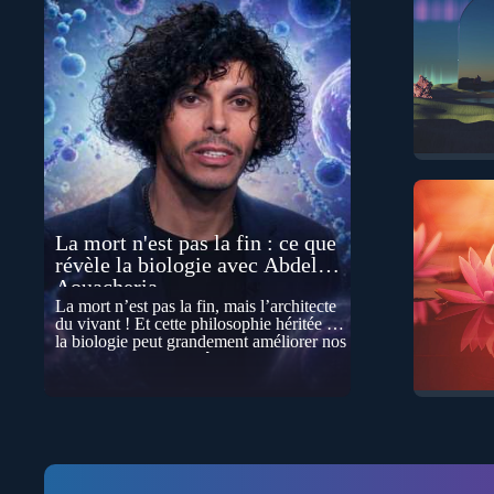
La mort n'est pas la fin : ce que
révèle la biologie avec Abdel
Aouacheria
La mort n’est pas la fin, mais l’architecte
du vivant ! Et cette philosophie héritée de
la biologie peut grandement améliorer nos
vies… Cela peut paraître contre-intuitif, et
pourtant la biologie contemporaine
montre que la mort n’est pas seulement
une disparition… elle est aussi une force
de transformation et d’organisation au
cœur de la Vie. Nos corps se construisent
grâce à des milliers de morts cellulaires
invisibles. Développement, immunité,