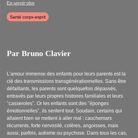
en reliant psychanalyse et psychogénéalogie, invite à la
En savoir plus
découverte de l'étonnant pays des fantômes familiaux, et
Les
fantômes de l'analyste
(Payot, 2017).
Santé corps-esprit
Après avoir fait auparavant des études de mathématiques et de
langues orientales, il a collaboré ensuite à divers groupes de
recherche et de formation en psychanalyse transgénérationnelle.
Il propose régulièrement des formations en psychogénéalogie et
psychanalyse transgénérationnelle en France, en Belgique, et au
Québec.
Par Bruno Clavier
L'amour immense des enfants pour leurs parents est la
clé des transmissions transgénérationnelles. Sans être
défaillants, les parents sont quelquefois dépassés,
entravés par leurs propres histoires familiales et leurs
"casseroles". Or les enfants sont des "éponges
émotionnelles", ils sentent tout. Soudain, certains qui
allaient bien se mettent à aller mal : cauchemars
récurrents, forte nervosité, colères, angoisses, mais
aussi, parfois, autisme ou psychose. Dans tous les cas,