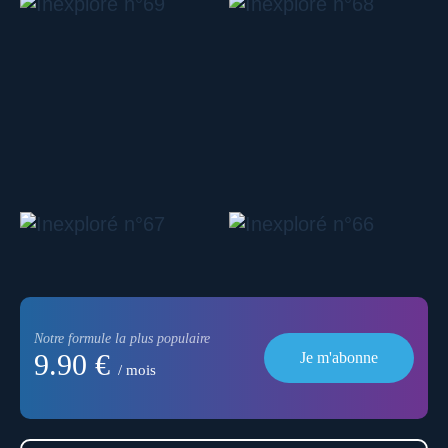
Notre formule la plus populaire
9.90 €
Je m'abonne
/ mois