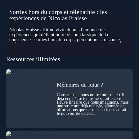
Sorties hors du corps et télépathie : les
expériences de Nicolas Fraisse
Nicolas Fraisse affirme vivre depuis l’enfance des
expériences qui défient notre vision classique de la
conscience : sorties hors du corps, perceptions à distance,
télépathie spontanée… Comment accueillir ces phénomènes
pour les intégrer dans un nouveau paradigme ? Peut-on
réellement “être” un autre lieu, percevoir à distance ou capter
Ressources illimitées
les pensées d’autrui ? Que deviennent l’espace, le temps… et
même notre identité lorsque certaines frontières semblent
disparaître ? Au fil de cet échange, Nicolas raconte ses
expériences les plus troublantes : visions vérifiées,
explorations du cosmos, présence d’autres consciences
durant ses sorties, protocoles scientifiques… et toujours, cette
Mémoires du futur ?
sensation étrange d’être relié à bien plus vaste que lui-même
! Sommes-nous à l’aube d’une révolution de la conscience ?
Construisons-nous notre futur ou est-il
déjà écrit ? Le temps ne serait pas ce
Sans doute. Mais encore faut-il accepter d’explorer ces
fleuve linéaire que nous imaginons, mais
territoires avec lucidité, et rigueur…
une structure déjà réalisée, jalonnée de
bifurcations que notre conscience aurait
le pouvoir de détecter.