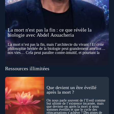
La mort n'est pas la fin : ce que révèle la
biologie avec Abdel Aouacheria
La mort n’est pas la fin, mais l’architecte du vivant ! Et cette
philosophie héritée de la biologie peut grandement améliorer
nos vies… Cela peut paraître contre-intuitif, et pourtant la
biologie contemporaine montre que la mort n’est pas
seulement une disparition… elle est aussi une force de
transformation et d’organisation au cœur de la Vie. Nos corps
Ressources illimitées
se construisent grâce à des milliers de morts cellulaires
invisibles. Développement, immunité, cerveau : ces
effacements nécessaires façonnent la vie elle-même. À toutes
les échelles, la mort apparaît moins comme une rupture que
comme une logique active du vivant. Alors, la biologie peut-
Que devient un être éveillé
elle transformer notre manière de penser la mort ? Existe-t-il
après la mort ?
des ponts avec nos intuitions métaphysiques sur le cycle de
l’âme ? Nous en parlons avec Abdel Aouacheria, docteur en
On nous parle souvent de l’Éveil comme
biochimie et spécialiste de la mort cellulaire.
but ultime de l’existence incarnée, mais
que devient-on après la mort si nous
sommes éveillés et que le cycle des
réincarnations s’achève ? Des pistes de