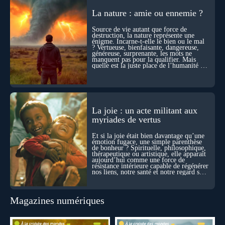
explorations du cosmos, présence d’autres consciences
La nature : amie ou ennemie ?
durant ses sorties, protocoles scientifiques… et toujours, cette
sensation étrange d’être relié à bien plus vaste que lui-même
Source de vie autant que force de
! Sommes-nous à l’aube d’une révolution de la conscience ?
destruction, la nature représente une
Sans doute. Mais encore faut-il accepter d’explorer ces
énigme. Incarne-t-elle le bien ou le mal
territoires avec lucidité, et rigueur…
? Vertueuse, bienfaisante, dangereuse,
généreuse, surprenante, les mots ne
manquent pas pour la qualifier. Mais
quelle est la juste place de l’humanité au
cœur du vivant ?
La joie : un acte militant aux
myriades de vertus
Et si la joie était bien davantage qu’une
émotion fugace, une simple parenthèse
de bonheur ? Spirituelle, philosophique,
thérapeutique ou artistique, elle apparaît
aujourd’hui comme une force de
résistance intérieure capable de régénérer
nos liens, notre santé et notre regard sur
le monde.
Magazines numériques