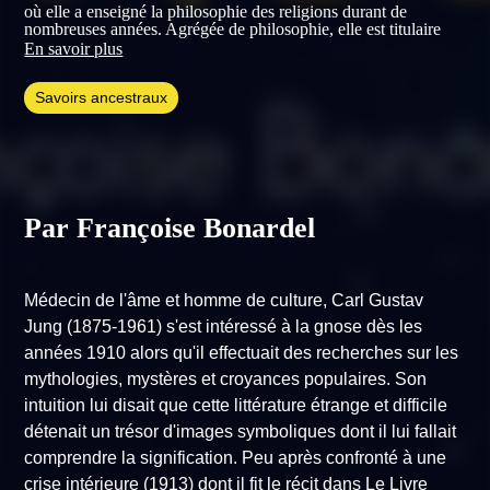
où elle a enseigné la philosophie des religions durant de
nombreuses années. Agrégée de philosophie, elle est titulaire
d’un doctorat d’Etat es-lettres et sciences humaines portant sur
En savoir plus
la présence de la pensée alchimique dans la culture moderne et
contemporaine. Membre de l’Institut d’Etudes Bouddhiques
Savoirs ancestraux
(IEB) depuis 2001, elle y donne des cours sur l’acculturation du
bouddhisme en Europe et ses relations avec la philosophie
occidentale.
Auteur d’une quinzaine de livres alliant philosophie et poésie,
réflexion sur la religion et sur l’art, elle s’inspire également des
traditions anciennes (hermétisme, gnose, alchimie) auxquelles
elle a consacré plusieurs essais dont
Par Françoise Bonardel
La voie Hermétique
et
Philosopher par le feu : Anthologie de textes alchimiques
.
S’intéressant à la question de la « transmutation » – de la
matière, de la psyché et des valeurs – elle a trouvé matière à
réflexion dans l’oeuvre novatrice de Carl Gustav Jung, et a
Médecin de l'âme et homme de culture, Carl Gustav
publié fin 2017
Jung et la Gnose
, où elle met en lumière ce qui,
dans la Gnose, a pu influencer la mise en œuvre de la
Jung (1875-1961) s'est intéressé à la gnose dès les
psychologie analytique.
années 1910 alors qu'il effectuait des recherches sur les
Visitez son site
mythologies, mystères et croyances populaires. Son
.
intuition lui disait que cette littérature étrange et difficile
(Photo : Rita Scaglia)
détenait un trésor d'images symboliques dont il lui fallait
comprendre la signification. Peu après confronté à une
crise intérieure (1913) dont il fit le récit dans
Le Livre