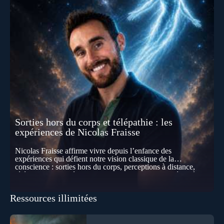
Sorties hors du corps et télépathie : les
expériences de Nicolas Fraisse
Nicolas Fraisse affirme vivre depuis l’enfance des
expériences qui défient notre vision classique de la
conscience : sorties hors du corps, perceptions à distance,
télépathie spontanée… Comment accueillir ces phénomènes
pour les intégrer dans un nouveau paradigme ? Peut-on
réellement “être” un autre lieu, percevoir à distance ou capter
Ressources illimitées
les pensées d’autrui ? Que deviennent l’espace, le temps… et
même notre identité lorsque certaines frontières semblent
disparaître ? Au fil de cet échange, Nicolas raconte ses
expériences les plus troublantes : visions vérifiées,