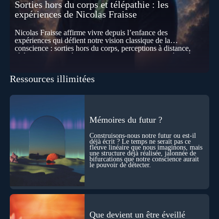
Sorties hors du corps et télépathie : les
expériences de Nicolas Fraisse
Nicolas Fraisse affirme vivre depuis l’enfance des
expériences qui défient notre vision classique de la
conscience : sorties hors du corps, perceptions à distance,
télépathie spontanée… Comment accueillir ces phénomènes
pour les intégrer dans un nouveau paradigme ? Peut-on
réellement “être” un autre lieu, percevoir à distance ou capter
Ressources illimitées
les pensées d’autrui ? Que deviennent l’espace, le temps… et
même notre identité lorsque certaines frontières semblent
disparaître ? Au fil de cet échange, Nicolas raconte ses
expériences les plus troublantes : visions vérifiées,
explorations du cosmos, présence d’autres consciences
durant ses sorties, protocoles scientifiques… et toujours, cette
Mémoires du futur ?
sensation étrange d’être relié à bien plus vaste que lui-même
! Sommes-nous à l’aube d’une révolution de la conscience ?
Construisons-nous notre futur ou est-il
Sans doute. Mais encore faut-il accepter d’explorer ces
déjà écrit ? Le temps ne serait pas ce
fleuve linéaire que nous imaginons, mais
territoires avec lucidité, et rigueur…
une structure déjà réalisée, jalonnée de
bifurcations que notre conscience aurait
le pouvoir de détecter.
Que devient un être éveillé