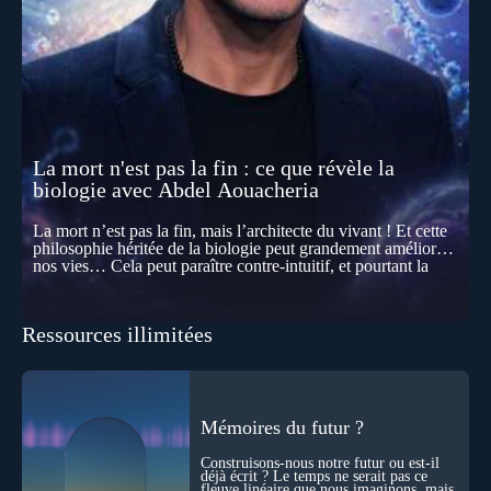
La mort n'est pas la fin : ce que révèle la
biologie avec Abdel Aouacheria
La mort n’est pas la fin, mais l’architecte du vivant ! Et cette
philosophie héritée de la biologie peut grandement améliorer
nos vies… Cela peut paraître contre-intuitif, et pourtant la
biologie contemporaine montre que la mort n’est pas
seulement une disparition… elle est aussi une force de
transformation et d’organisation au cœur de la Vie. Nos corps
Ressources illimitées
se construisent grâce à des milliers de morts cellulaires
invisibles. Développement, immunité, cerveau : ces
effacements nécessaires façonnent la vie elle-même. À toutes
les échelles, la mort apparaît moins comme une rupture que
comme une logique active du vivant. Alors, la biologie peut-
elle transformer notre manière de penser la mort ? Existe-t-il
Mémoires du futur ?
des ponts avec nos intuitions métaphysiques sur le cycle de
l’âme ? Nous en parlons avec Abdel Aouacheria, docteur en
Construisons-nous notre futur ou est-il
biochimie et spécialiste de la mort cellulaire.
déjà écrit ? Le temps ne serait pas ce
fleuve linéaire que nous imaginons, mais