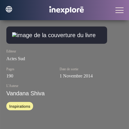
Editeur
Actes Sud
Pages
Date de sortie
190
1 Novembre 2014
L'Auteur
Vandana Shiva
Inspirations