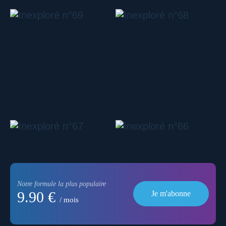
Notre formule la plus populaire
9.90 €
Je m'abonne
/ mois