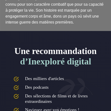
connu pour son caractère combatif que pour sa capacité
à protéger la vie. Son histoire est marquée par un
engagement corps et âme, dons un pays où sévit une
intense guerre des matières premières.
Une recommandation
d’Inexploré digital
Des milliers d'articles
Des podcasts
Des sélections de films et de livres
extraordinaires
Naviguez avec vos émotions !