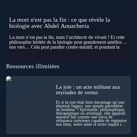
La mort n'est pas la fin : ce que révèle la
biologie avec Abdel Aouacheria
La mort n’est pas la fin, mais l’architecte du vivant ! Et cette
philosophie héritée de la biologie peut grandement améliorer
nos vies… Cela peut paraître contre-intuitif, et pourtant la
biologie contemporaine montre que la mort n’est pas
seulement une disparition… elle est aussi une force de
transformation et d’organisation au cœur de la Vie. Nos corps
Ressources illimitées
se construisent grâce à des milliers de morts cellulaires
invisibles. Développement, immunité, cerveau : ces
effacements nécessaires façonnent la vie elle-même. À toutes
les échelles, la mort apparaît moins comme une rupture que
comme une logique active du vivant. Alors, la biologie peut-
La joie : un acte militant aux
elle transformer notre manière de penser la mort ? Existe-t-il
myriades de vertus
des ponts avec nos intuitions métaphysiques sur le cycle de
l’âme ? Nous en parlons avec Abdel Aouacheria, docteur en
Et si la joie était bien davantage qu’une
biochimie et spécialiste de la mort cellulaire.
émotion fugace, une simple parenthèse
de bonheur ? Spirituelle, philosophique,
thérapeutique ou artistique, elle apparaît
aujourd’hui comme une force de
résistance intérieure capable de régénérer
nos liens, notre santé et notre regard sur
le monde.