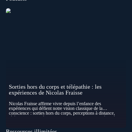
Sorties hors du corps et télépathie : les
expériences de Nicolas Fraisse
Nicolas Fraisse affirme vivre depuis l’enfance des
expériences qui défient notre vision classique de la
conscience : sorties hors du corps, perceptions à distance,
télépathie spontanée… Comment accueillir ces phénomènes
pour les intégrer dans un nouveau paradigme ? Peut-on
réellement “être” un autre lieu, percevoir à distance ou capter
Ressources illimitées
les pensées d’autrui ? Que deviennent l’espace, le temps… et