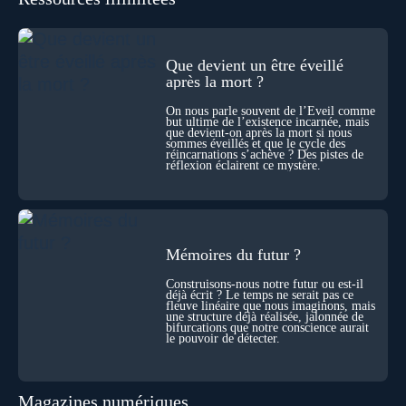
même notre identité lorsque certaines frontières semblent
disparaître ? Au fil de cet échange, Nicolas raconte ses
expériences les plus troublantes : visions vérifiées,
explorations du cosmos, présence d’autres consciences
Que devient un être éveillé
durant ses sorties, protocoles scientifiques… et toujours, cette
après la mort ?
sensation étrange d’être relié à bien plus vaste que lui-même
! Sommes-nous à l’aube d’une révolution de la conscience ?
On nous parle souvent de l’Éveil comme
Sans doute. Mais encore faut-il accepter d’explorer ces
but ultime de l’existence incarnée, mais
territoires avec lucidité, et rigueur…
que devient-on après la mort si nous
sommes éveillés et que le cycle des
réincarnations s’achève ? Des pistes de
réflexion éclairent ce mystère.
Mémoires du futur ?
Construisons-nous notre futur ou est-il
déjà écrit ? Le temps ne serait pas ce
fleuve linéaire que nous imaginons, mais
une structure déjà réalisée, jalonnée de
bifurcations que notre conscience aurait
le pouvoir de détecter.
Magazines numériques