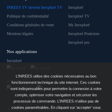
INREES TV devient Inexploré TV
Inexploré
Politique de confidentialité
Inexploré TV
Conditions générales de vente
My Inexploré
Mentions légales
Inexploré Praticiens
Inexploré pro
Nos applications
Inexploré
L’INREES utilise des cookies nécessaires au bon
Inexploré TV
fonctionnement technique du site internet. Ces cookies
sont indispensables pour permettre la connexion à votre
compte, optimiser votre navigation et sécuriser les
processus de commande. L’INREES n’utilise pas de
cookies paramétrables. En cliquant sur ‘accepter’ vous
Inexploré est édité par INREES - Copyright © 2007 - 2026 -