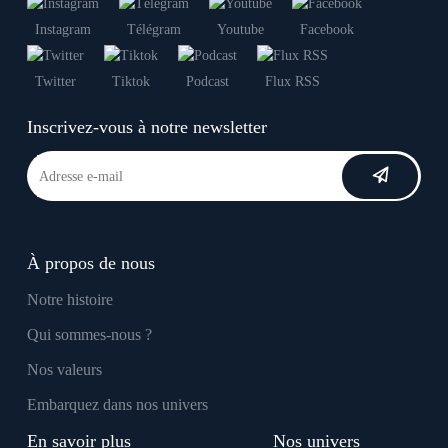
Instagram
Télégram
Youtube
Facebook
Twitter
Tiktok
Podcast
Flux RSS
Inscrivez-vous à notre newsletter
À propos de nous
Notre histoire
Qui sommes-nous ?
Nos valeurs
Embarquez dans nos univers
En savoir plus
Nos univers