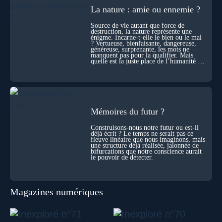
explorations du cosmos, présence d’autres consciences
La nature : amie ou ennemie ?
durant ses sorties, protocoles scientifiques… et toujours, cette
sensation étrange d’être relié à bien plus vaste que lui-même
Source de vie autant que force de
! Sommes-nous à l’aube d’une révolution de la conscience ?
destruction, la nature représente une
Sans doute. Mais encore faut-il accepter d’explorer ces
énigme. Incarne-t-elle le bien ou le mal
territoires avec lucidité, et rigueur…
? Vertueuse, bienfaisante, dangereuse,
généreuse, surprenante, les mots ne
manquent pas pour la qualifier. Mais
quelle est la juste place de l’humanité au
cœur du vivant ?
Mémoires du futur ?
Construisons-nous notre futur ou est-il
déjà écrit ? Le temps ne serait pas ce
fleuve linéaire que nous imaginons, mais
une structure déjà réalisée, jalonnée de
bifurcations que notre conscience aurait
le pouvoir de détecter.
Magazines numériques