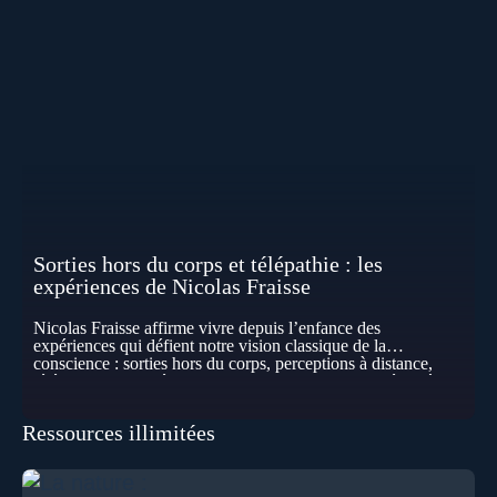
Sorties hors du corps et télépathie : les
expériences de Nicolas Fraisse
Nicolas Fraisse affirme vivre depuis l’enfance des
expériences qui défient notre vision classique de la
conscience : sorties hors du corps, perceptions à distance,
télépathie spontanée… Comment accueillir ces phénomènes
pour les intégrer dans un nouveau paradigme ? Peut-on
réellement “être” un autre lieu, percevoir à distance ou capter
Ressources illimitées
les pensées d’autrui ? Que deviennent l’espace, le temps… et
même notre identité lorsque certaines frontières semblent
disparaître ? Au fil de cet échange, Nicolas raconte ses
expériences les plus troublantes : visions vérifiées,