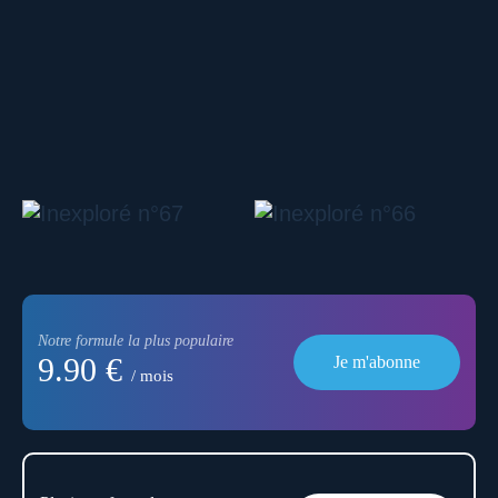
Notre formule la plus populaire
9.90 €
Je m'abonne
/ mois