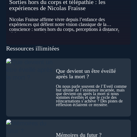
Sorties hors du corps et télépathie : les
expériences de Nicolas Fraisse
Nicolas Fraisse affirme vivre depuis l’enfance des
expériences qui défient notre vision classique de la
conscience : sorties hors du corps, perceptions à distance,
télépathie spontanée… Comment accueillir ces phénomènes
pour les intégrer dans un nouveau paradigme ? Peut-on
réellement “être” un autre lieu, percevoir à distance ou capter
Ressources illimitées
les pensées d’autrui ? Que deviennent l’espace, le temps… et
même notre identité lorsque certaines frontières semblent
disparaître ? Au fil de cet échange, Nicolas raconte ses
expériences les plus troublantes : visions vérifiées,
explorations du cosmos, présence d’autres consciences
Que devient un être éveillé
durant ses sorties, protocoles scientifiques… et toujours, cette
après la mort ?
sensation étrange d’être relié à bien plus vaste que lui-même
! Sommes-nous à l’aube d’une révolution de la conscience ?
On nous parle souvent de l’Éveil comme
Sans doute. Mais encore faut-il accepter d’explorer ces
but ultime de l’existence incarnée, mais
territoires avec lucidité, et rigueur…
que devient-on après la mort si nous
sommes éveillés et que le cycle des
réincarnations s’achève ? Des pistes de
réflexion éclairent ce mystère.
Mémoires du futur ?