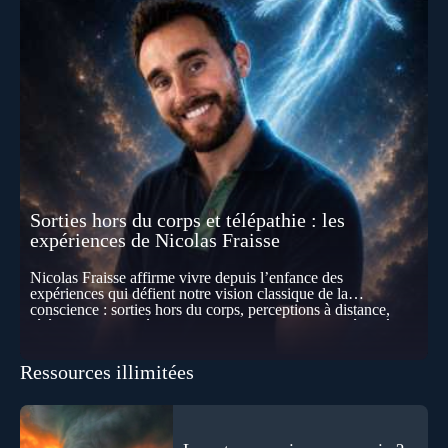
Sorties hors du corps et télépathie : les
expériences de Nicolas Fraisse
Nicolas Fraisse affirme vivre depuis l’enfance des
expériences qui défient notre vision classique de la
conscience : sorties hors du corps, perceptions à distance,
télépathie spontanée… Comment accueillir ces phénomènes
pour les intégrer dans un nouveau paradigme ? Peut-on
réellement “être” un autre lieu, percevoir à distance ou capter
Ressources illimitées
les pensées d’autrui ? Que deviennent l’espace, le temps… et
même notre identité lorsque certaines frontières semblent
disparaître ? Au fil de cet échange, Nicolas raconte ses
expériences les plus troublantes : visions vérifiées,
explorations du cosmos, présence d’autres consciences