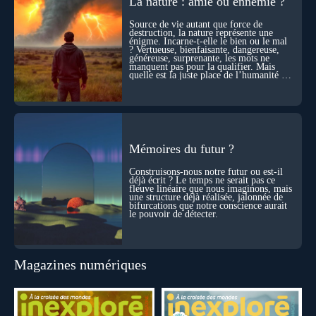
La nature : amie ou ennemie ?
durant ses sorties, protocoles scientifiques… et toujours, cette
sensation étrange d’être relié à bien plus vaste que lui-même
Source de vie autant que force de
! Sommes-nous à l’aube d’une révolution de la conscience ?
destruction, la nature représente une
Sans doute. Mais encore faut-il accepter d’explorer ces
énigme. Incarne-t-elle le bien ou le mal
territoires avec lucidité, et rigueur…
? Vertueuse, bienfaisante, dangereuse,
généreuse, surprenante, les mots ne
manquent pas pour la qualifier. Mais
quelle est la juste place de l’humanité au
cœur du vivant ?
Mémoires du futur ?
Construisons-nous notre futur ou est-il
déjà écrit ? Le temps ne serait pas ce
fleuve linéaire que nous imaginons, mais
une structure déjà réalisée, jalonnée de
bifurcations que notre conscience aurait
le pouvoir de détecter.
Magazines numériques