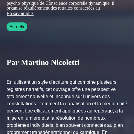
psycho-physique de Conscience corporelle dynamique, il
organise régulièrement des retraites consacrées au
développement personnel et au masculin sacré en France, Italie
En savoir plus
et Asie.
Au-delà
Visitez son site
.
Par Martino Nicoletti
En utilisant un style d'écriture qui combine plusieurs
registres narratifs, cet ouvrage offre une perspective
totalement nouvelle et inconnue sur l'univers des
constellations : comment la canalisation et la médiumnité
peuvent être efficacement appliquées au repérage, à la
mise en lumière et à la résolution de nombreux
problèmes individuels, bien souvent connectés au plan
proprement transgénérationnel ou karmique. En