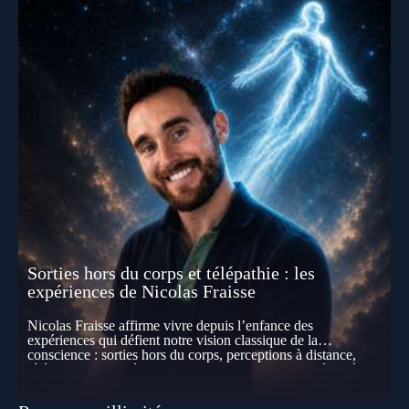
Sorties hors du corps et télépathie : les
expériences de Nicolas Fraisse
Nicolas Fraisse affirme vivre depuis l’enfance des
expériences qui défient notre vision classique de la
conscience : sorties hors du corps, perceptions à distance,
télépathie spontanée… Comment accueillir ces phénomènes
pour les intégrer dans un nouveau paradigme ? Peut-on
réellement “être” un autre lieu, percevoir à distance ou capter