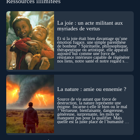
Ressources illimitées
les pensées d’autrui ? Que deviennent l’espace, le temps… et
même notre identité lorsque certaines frontières semblent
disparaître ? Au fil de cet échange, Nicolas raconte ses
expériences les plus troublantes : visions vérifiées,
explorations du cosmos, présence d’autres consciences
La joie : un acte militant aux
durant ses sorties, protocoles scientifiques… et toujours, cette
myriades de vertus
sensation étrange d’être relié à bien plus vaste que lui-même
! Sommes-nous à l’aube d’une révolution de la conscience ?
Et si la joie était bien davantage qu’une
Sans doute. Mais encore faut-il accepter d’explorer ces
émotion fugace, une simple parenthèse
de bonheur ? Spirituelle, philosophique,
territoires avec lucidité, et rigueur…
thérapeutique ou artistique, elle apparaît
aujourd’hui comme une force de
résistance intérieure capable de régénérer
nos liens, notre santé et notre regard sur
le monde.
La nature : amie ou ennemie ?
Source de vie autant que force de
destruction, la nature représente une
énigme. Incarne-t-elle le bien ou le mal
? Vertueuse, bienfaisante, dangereuse,
généreuse, surprenante, les mots ne
manquent pas pour la qualifier. Mais
quelle est la juste place de l’humanité au
cœur du vivant ?