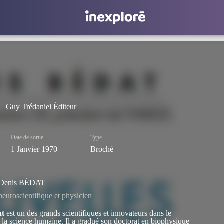
Guy Trédaniel Éditeur
Date de sortie
Type
1 Janvier 1970
Broché
Denis BÉDAT
neuroscientifique et physicien
at
est un des grands scientifiques et innovateurs dans le
la science humaine. Il a gradué son doctorat en biophysique