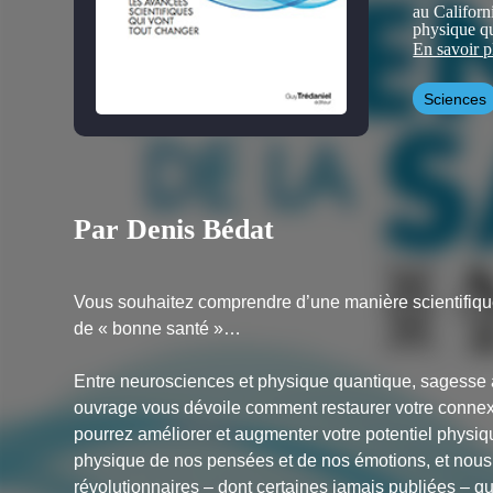
au Californ
physique qu
biocommunic
En savoir p
électromagn
Sciences
Au cours de
éminents sc
Dr Cleve B
Stanley Kri
Chevalier,
Il est prof
Par Denis Bédat
en neuro-ac
recherches 
des symptôm
renforcemen
développé u
Vous souhaitez comprendre d’une manière scientifiqu
cérébral, un
de « bonne santé »…
d’opération
Il a appliqu
Entre neurosciences et physique quantique, sagesse an
Américaines
résolution 
ouvrage vous dévoile comment restaurer votre connexio
travail son
pourrez améliorer et augmenter votre potentiel physiqu
endroit meil
physique de nos pensées et de nos émotions, et nous 
révolutionnaires – dont certaines jamais publiées – q