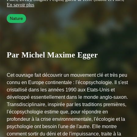
2015),
Ecopsychologie
(Jouvence, 2017).
En savoir plus
Il a fondé et anime le réseau « Trilogies – entre le cosmos,
l’humain et le divin » (www.trilogies.org) pour mettre en
Nature
dialogue cheminements spirituels, grands enjeux de notre temps
et engagements écocitoyens. Il est également responsable d’un
laboratoire sur la transition intérieure à l’ONG suisse Pain pour
le prochain, et il codirige la collection « Fondations écologiques
» chez Labor et Fides.
Par Michel Maxime Egger
Cet ouvrage fait découvrir un mouvement clé et très peu
connu en Europe continentale : l'écopsychologie. Il s'est
cristallisé dans les années 1990 aux Etats-Unis et
développé essentiellement dans le monde anglo-saxon.
Transdisciplinaire, inspirée par les traditions premières,
l'écopsychologie estime que, pour répondre en
profondeur à la crise environnementale, l'écologie et la
psychologie ont besoin l'une de l'autre. Elle montre
comment sortir du déni et de l'impuissance, traite à la