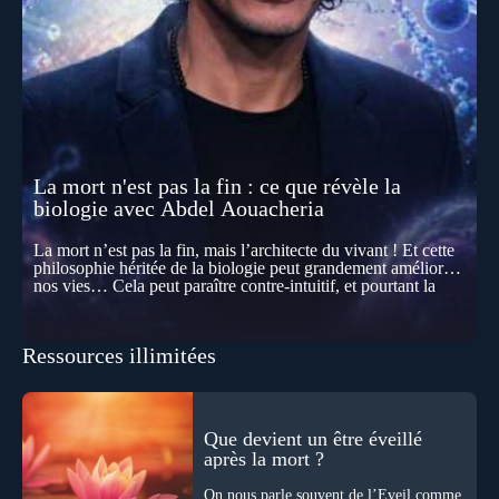
La mort n'est pas la fin : ce que révèle la
biologie avec Abdel Aouacheria
La mort n’est pas la fin, mais l’architecte du vivant ! Et cette
philosophie héritée de la biologie peut grandement améliorer
nos vies… Cela peut paraître contre-intuitif, et pourtant la
biologie contemporaine montre que la mort n’est pas
seulement une disparition… elle est aussi une force de
transformation et d’organisation au cœur de la Vie. Nos corps
Ressources illimitées
se construisent grâce à des milliers de morts cellulaires
invisibles. Développement, immunité, cerveau : ces
effacements nécessaires façonnent la vie elle-même. À toutes
les échelles, la mort apparaît moins comme une rupture que
comme une logique active du vivant. Alors, la biologie peut-
Que devient un être éveillé
elle transformer notre manière de penser la mort ? Existe-t-il
après la mort ?
des ponts avec nos intuitions métaphysiques sur le cycle de
l’âme ? Nous en parlons avec Abdel Aouacheria, docteur en
On nous parle souvent de l’Éveil comme