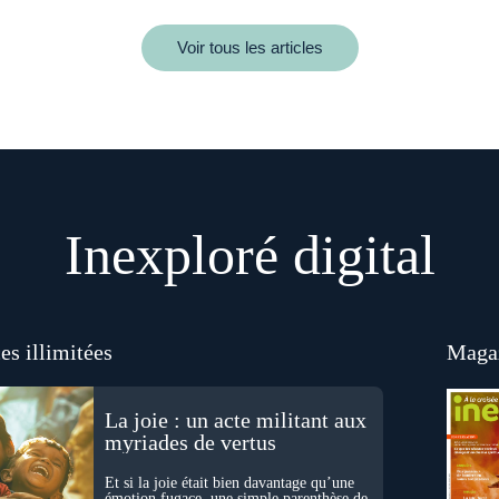
Voir tous les articles
Inexploré digital
es illimitées
Magaz
La joie : un acte militant aux
myriades de vertus
Et si la joie était bien davantage qu’une
émotion fugace, une simple parenthèse de