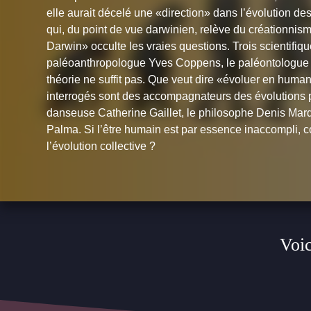
elle aurait décelé une «direction» dans l’évolution de
qui, du point de vue darwinien, relève du créationnism
Darwin» occulte les vraies questions. Trois scientifiqu
paléoanthropologue Yves Coppens, le paléontologue Je
théorie ne suffit pas. Que veut dire «évoluer en huma
interrogés sont des accompagnateurs des évolutions p
danseuse Catherine Gaillet, le philosophe Denis Marque
Palma. Si l’être humain est par essence inaccompli, 
l’évolution collective ?
Voic