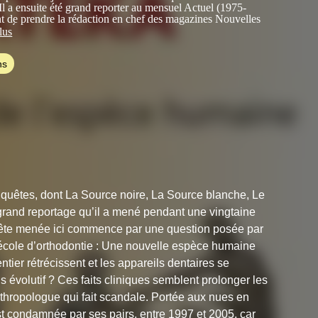
Il a ensuite été grand reporter au mensuel Actuel (1975-
t de prendre la rédaction en chef des magazines Nouvelles
CLÉS, et la direction de la collection éponyme aux éditions
lus
el (1993-2021).
ns
 de quatre enfants et grand-père de sept petits-enfants,
e Shintaïdo, il est très intéressé par les dauphins, auprès de
e accompagner des voyageurs en Mer Rouge.
désormais avec les éditions Trédaniel, il est l'auteur d'une
d’ouvrages, dont
La Source noire
(Grasset, 1986),
Le
 Rêve
(Grasset, 1993),
La Source blanche
(Grasset, 1995),
monde
(Albin Michel, 2009),
Noosphère
(Albin Michel,
 Soleil est-il conscient ?
(Trédaniel, 2025), des ouvrages aux
és mais où il explore toujours la même énigme : la nature de la
.
enquêtes, dont La Source noire, La Source blanche, Le
 grand reportage qu’il a mené pendant une vingtaine
uête menée ici commence par une question posée par
 école d’orthodontie : Une nouvelle espèce humaine
ier rétrécissent et les appareils dentaires se
us évolutif ? Ces faits cliniques semblent prolonger les
hropologue qui fait scandale. Portée aux nues en
est condamnée par ses pairs, entre 1997 et 2005, car