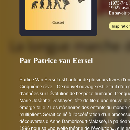
(1973-74). 
1992), avan
Clés, puis 
En savoir p
Albin Mich
Inspiratio
Marié, père
pratiquant d
qui il aim
Travaillant 
vingtaine 
Cinquième
Par Patrice van Eersel
Mettre au 
2021) et
Le
sujets vari
conscience
Partice Van Eersel est l’auteur de plusieurs livres d’
Cinquième rêve... Ce nouvel ouvrage est le fruit d’un
d’années sur l’évolution de l’espèce humaine. L’enq
Marie-Josèphe Deshayes, tête de file d’une nouvelle
émerge-telle ? Les mâchoires des enfants du monde ent
multiplient. Serait-ce lié à l’accélération d’un process
découvertes d’Anne Dambricourt-Malassé, la paléoant
1996 pour sa «nouvelle théorie de l’évolution», elle 