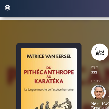
Pages
333
L'Auteur
Né en 1949 
Eersel
a fai