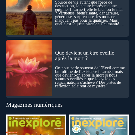
Source de vie autant que force de
l’âme ? Nous en parlons avec Abdel Aouacheria, docteur en
destruction, la nature représente une
biochimie et spécialiste de la mort cellulaire.
énigme. Incarne-t-elle le bien ou le mal
? Vertueuse, bienfaisante, dangereuse,
généreuse, surprenante, les mots ne
manquent pas pour la qualifier. Mais
quelle est la juste place de l’humanité au
cœur du vivant ?
Que devient un être éveillé
après la mort ?
On nous parle souvent de l’Éveil comme
but ultime de l’existence incarnée, mais
que devient-on après la mort si nous
sommes éveillés et que le cycle des
réincarnations s’achève ? Des pistes de
réflexion éclairent ce mystère.
Magazines numériques