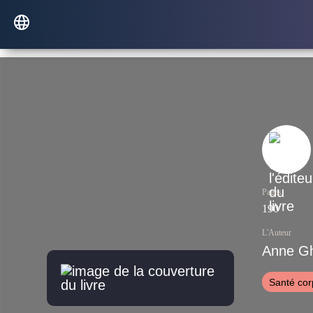
Pages
190
L'Auteur
Anne Gh
Santé cor