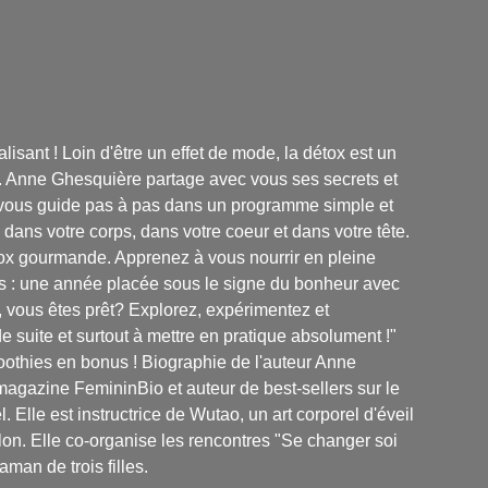
isant ! Loin d'être un effet de mode, la détox est un
ité. Anne Ghesquière partage avec vous ses secrets et
le vous guide pas à pas dans un programme simple et
dans votre corps, dans votre coeur et dans votre tête.
étox gourmande. Apprenez à vous nourrir en pleine
s : une année placée sous le signe du bonheur avec
, vous êtes prêt? Explorez, expérimentez et
e suite et surtout à mettre en pratique absolument !"
moothies en bonus ! Biographie de l'auteur Anne
 magazine FemininBio et auteur de best-sellers sur le
 Elle est instructrice de Wutao, un art corporel d'éveil
athlon. Elle co-organise les rencontres "Se changer soi
man de trois filles.