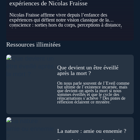
expériences de Nicolas Fraisse
Nicolas Fraisse affirme vivre depuis l’enfance des
expériences qui défient notre vision classique de la
conscience : sorties hors du corps, perceptions à distance,
télépathie spontanée… Comment accueillir ces phénomènes
pour les intégrer dans un nouveau paradigme ? Peut-on
réellement “être” un autre lieu, percevoir à distance ou capter
Ressources illimitées
les pensées d’autrui ? Que deviennent l’espace, le temps… et
même notre identité lorsque certaines frontières semblent
disparaître ? Au fil de cet échange, Nicolas raconte ses
expériences les plus troublantes : visions vérifiées,
explorations du cosmos, présence d’autres consciences
Que devient un être éveillé
durant ses sorties, protocoles scientifiques… et toujours, cette
après la mort ?
sensation étrange d’être relié à bien plus vaste que lui-même
! Sommes-nous à l’aube d’une révolution de la conscience ?
On nous parle souvent de l’Éveil comme
Sans doute. Mais encore faut-il accepter d’explorer ces
but ultime de l’existence incarnée, mais
territoires avec lucidité, et rigueur…
que devient-on après la mort si nous
sommes éveillés et que le cycle des
réincarnations s’achève ? Des pistes de
réflexion éclairent ce mystère.
La nature : amie ou ennemie ?