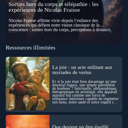
Sorties hors du corps et télépathie : les
expériences de Nicolas Fraisse
Nicolas Fraisse affirme vivre depuis l’enfance des
expériences qui défient notre vision classique de la
conscience : sorties hors du corps, perceptions à distance,
télépathie spontanée… Comment accueillir ces phénomènes
pour les intégrer dans un nouveau paradigme ? Peut-on
réellement “être” un autre lieu, percevoir à distance ou capter
Ressources illimitées
les pensées d’autrui ? Que deviennent l’espace, le temps… et
même notre identité lorsque certaines frontières semblent
disparaître ? Au fil de cet échange, Nicolas raconte ses
expériences les plus troublantes : visions vérifiées,
explorations du cosmos, présence d’autres consciences
La joie : un acte militant aux
durant ses sorties, protocoles scientifiques… et toujours, cette
myriades de vertus
sensation étrange d’être relié à bien plus vaste que lui-même
! Sommes-nous à l’aube d’une révolution de la conscience ?
Et si la joie était bien davantage qu’une
Sans doute. Mais encore faut-il accepter d’explorer ces
émotion fugace, une simple parenthèse
de bonheur ? Spirituelle, philosophique,
territoires avec lucidité, et rigueur…
thérapeutique ou artistique, elle apparaît
aujourd’hui comme une force de
résistance intérieure capable de régénérer
nos liens, notre santé et notre regard sur
le monde.
Que devient un être éveillé