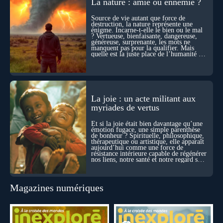
La nature : amie ou ennemie ?
durant ses sorties, protocoles scientifiques… et toujours, cette
sensation étrange d’être relié à bien plus vaste que lui-même
Source de vie autant que force de
! Sommes-nous à l’aube d’une révolution de la conscience ?
destruction, la nature représente une
Sans doute. Mais encore faut-il accepter d’explorer ces
énigme. Incarne-t-elle le bien ou le mal
territoires avec lucidité, et rigueur…
? Vertueuse, bienfaisante, dangereuse,
généreuse, surprenante, les mots ne
manquent pas pour la qualifier. Mais
quelle est la juste place de l’humanité au
cœur du vivant ?
La joie : un acte militant aux
myriades de vertus
Et si la joie était bien davantage qu’une
émotion fugace, une simple parenthèse
de bonheur ? Spirituelle, philosophique,
thérapeutique ou artistique, elle apparaît
aujourd’hui comme une force de
résistance intérieure capable de régénérer
nos liens, notre santé et notre regard sur
le monde.
Magazines numériques