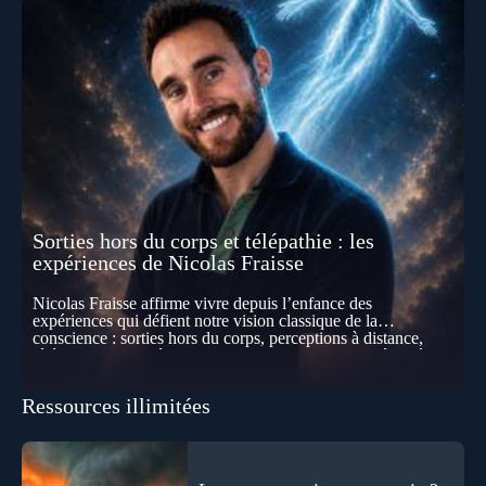
Sorties hors du corps et télépathie : les
expériences de Nicolas Fraisse
Nicolas Fraisse affirme vivre depuis l’enfance des
expériences qui défient notre vision classique de la
conscience : sorties hors du corps, perceptions à distance,
télépathie spontanée… Comment accueillir ces phénomènes
pour les intégrer dans un nouveau paradigme ? Peut-on
réellement “être” un autre lieu, percevoir à distance ou capter
Ressources illimitées
les pensées d’autrui ? Que deviennent l’espace, le temps… et
même notre identité lorsque certaines frontières semblent
disparaître ? Au fil de cet échange, Nicolas raconte ses
expériences les plus troublantes : visions vérifiées,
explorations du cosmos, présence d’autres consciences